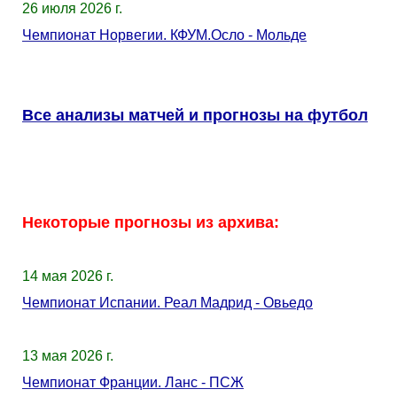
26 июля 2026 г.
Чемпионат Норвегии. КФУМ.Осло - Мольде
Все анализы матчей и прогнозы на футбол
Некоторые прогнозы из архива:
14 мая 2026 г.
Чемпионат Испании. Реал Мадрид - Овьедо
13 мая 2026 г.
Чемпионат Франции. Ланс - ПСЖ