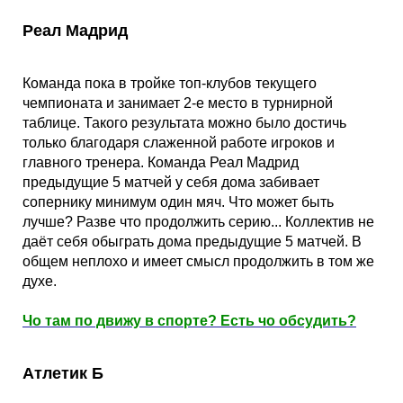
Кубок Европы (отбор)
Реал Мадрид
Лига Наций
Команда пока в тройке топ-клубов текущего
чемпионата и занимает 2-е место в турнирной
таблице. Такого результата можно было достичь
только благодаря слаженной работе игроков и
главного тренера. Команда Реал Мадрид
предыдущие 5 матчей у себя дома забивает
сопернику минимум один мяч. Что может быть
лучше? Разве что продолжить серию... Коллектив не
даёт себя обыграть дома предыдущие 5 матчей. В
общем неплохо и имеет смысл продолжить в том же
духе.
Чо там по движу в спорте? Есть чо обсудить?
Атлетик Б