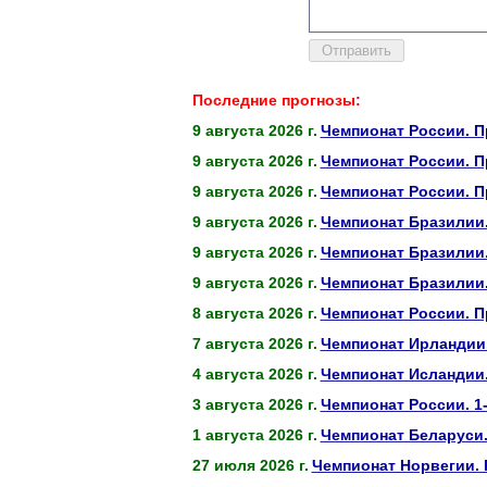
Последние прогнозы:
9 августа 2026 г.
Чемпионат России. П
9 августа 2026 г.
Чемпионат России. П
9 августа 2026 г.
Чемпионат России. П
9 августа 2026 г.
Чемпионат Бразилии.
9 августа 2026 г.
Чемпионат Бразилии
9 августа 2026 г.
Чемпионат Бразилии.
8 августа 2026 г.
Чемпионат России. П
7 августа 2026 г.
Чемпионат Ирландии.
4 августа 2026 г.
Чемпионат Исландии.
3 августа 2026 г.
Чемпионат России. 1
1 августа 2026 г.
Чемпионат Беларуси.
27 июля 2026 г.
Чемпионат Норвегии. 