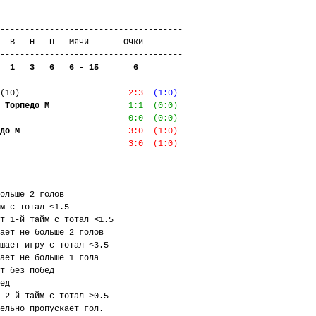
-------------------------------------
  В   Н   П   Мячи       Очки     
-------------------------------------
  1   3   6   6 - 15       6      
(10)                      
2:3
(1:0)
 
Торпедо М
1:1
(0:0)
                          
0:0
(0:0)
до М
3:0
(1:0)
3:0
(1:0)
ольше 2 голов
м с тотал <1.5
т 1-й тайм с тотал <1.5
ает не больше 2 голов
шает игру с тотал <3.5
ает не больше 1 гола
т без побед
ед
 2-й тайм с тотал >0.5
ельно пропускает гол.