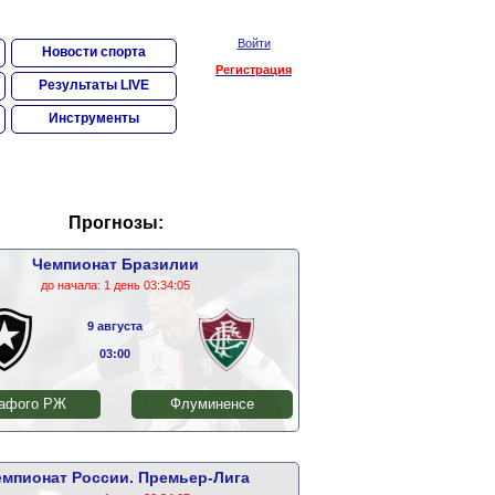
Войти
Новости спорта
Регистрация
Результаты LIVE
Инструменты
Прогнозы:
Чемпионат Бразилии
до начала:
1 день 03:34:04
9 августа
03:00
афого РЖ
Флуминенсе
мпионат России. Премьер-Лига