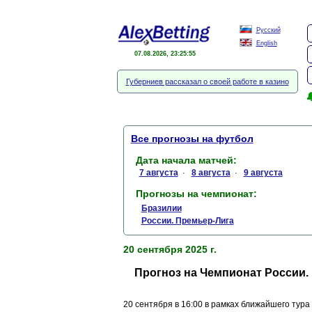
Русский
English
07.08.2026, 23:25:56
Губерниев рассказал о своей работе в казино

Все прогнозы на футбол
Дата начала матчей:
7 августа
8 августа
9 августа
·
·
Прогнозы на чемпионат:
Бразилии
России. Премьер-Лига
20 сентября 2025 г.
Прогноз на Чемпионат России. 
20 сентября в 16:00 в рамках ближайшего тур