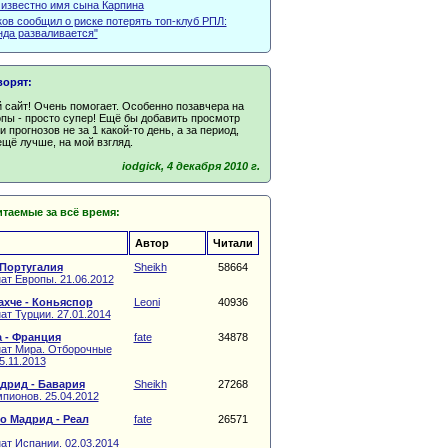
 известно имя сына Карпина
ов сообщил о риске потерять топ-клуб РПЛ:
нда разваливается"
ворят:
 сайт! Очень помогает. Особенно позавчера на
пы - просто супер! Ещё бы добавить просмотр
и прогнозов не за 1 какой-то день, а за период,
щё лучше, на мой взгляд.
iodgick, 4 декабря 2010 г.
таемые за всё время:
Автор
Читали
 Португалия
Sheikh
58664
ат Европы. 21.06.2012
хче - Коньяспор
Leoni
40936
т Турции. 27.01.2014
 - Франция
fate
34878
ат Мира. Отборочные
5.11.2013
дрид - Бавария
Sheikh
27268
пионов. 25.04.2012
о Мадрид - Реал
fate
26571
ат Испании. 02.03.2014