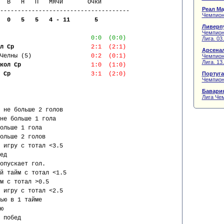
  В   Н   П   Мячи       Очки     
Реал Ма
-------------------------------------
Чемпион
  0   5   5   4 - 11       5      
Ливерпу
Чемпион
                          
0:0
(0:0)
Лига. 03
л Ср
2:1
(2:1)
Арсенал
Челны (5)                 
0:2
(0:1)
Чемпион
Лига. 13
кол Ср
1:0
(1:0)
Португа
 Ср
3:1
(2:0)
Чемпион
Бавария
Лига Чем
 не больше 2 голов
не больше 1 гола
ольше 1 гола
ольше 2 голов
 игру с тотал <3.5
ед
опускает гол.
й тайм с тотал <1.5
м с тотал >0.5
 игру с тотал <2.5
ью в 1 тайме
ю
 побед