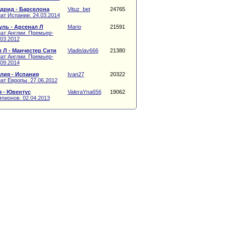
дрид - Барселона
Vituz_bet
24765
ат Испании. 24.03.2014
ль - Арсенал Л
Mario
21591
ат Англии. Премьер-
.03.2012
 Л - Манчестер Сити
Vladislav666
21380
ат Англии. Премьер-
.09.2014
лия - Испания
Ivan27
20322
ат Европы. 27.06.2012
 - Ювентус
ValeraYna656
19062
пионов. 02.04.2013