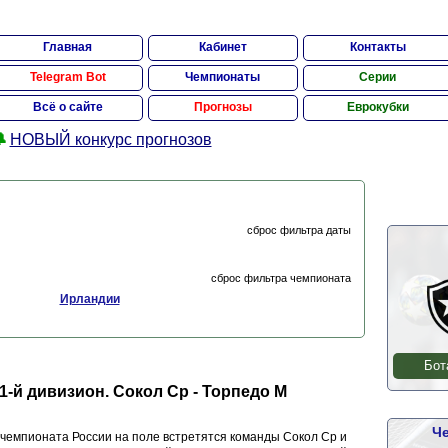
Главная
Кабинет
Контакты
Telegram Bot
Чемпионаты
Серии
Всё о сайте
Прогнозы
Еврокубки

НОВЫЙ конкурс прогнозов
сброс фильтра даты
сброс фильтра чемпионата
Ирландии
Бот
1-й дивизион. Сокол Ср - Торпедо М
Че
а чемпионата России на поле встретятся команды Сокол Ср и