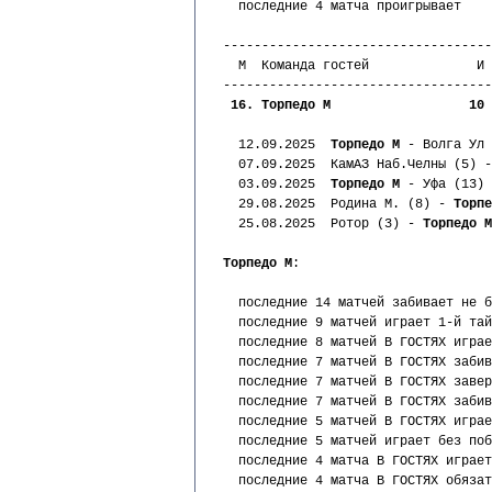
  последние 4 матча проигрывает
-----------------------------------
  М  Команда гостей              И 
-----------------------------------
 16. Торпедо М                  10 
  12.09.2025  
Торпедо М
 - Волга Ул 
  07.09.2025  КамАЗ Наб.Челны (5) -
  03.09.2025  
Торпедо М
 - Уфа (13) 
  29.08.2025  Родина М. (8) - 
Торпе
  25.08.2025  Ротор (3) - 
Торпедо М
Торпедо М
:
  последние 14 матчей забивает не б
  последние 9 матчей играет 1-й тай
  последние 8 матчей В ГОСТЯХ играе
  последние 7 матчей В ГОСТЯХ забив
  последние 7 матчей В ГОСТЯХ завер
  последние 7 матчей В ГОСТЯХ забив
  последние 5 матчей В ГОСТЯХ играе
  последние 5 матчей играет без поб
  последние 4 матча В ГОСТЯХ играет
  последние 4 матча В ГОСТЯХ обязат