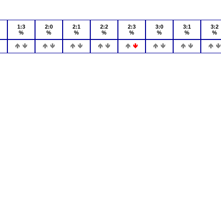
1:3
2:0
2:1
2:2
2:3
3:0
3:1
3:2
%
%
%
%
%
%
%
%