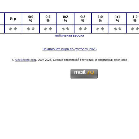
0:0
0:1
0:2
0:3
1:0
1:1
1:2
Игр
%
%
%
%
%
%
%
мобильная версия
Чемпионат мира по футболу 2026
©
AlexBetting.com
, 2007-2026. Сервис спортивной статистики и спортивных прогнозов