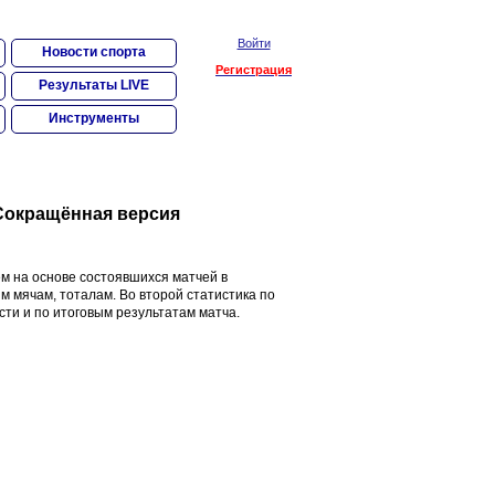
Войти
Новости спорта
Регистрация
Результаты LIVE
Инструменты
 Сокращённая версия
м на основе состоявшихся матчей в
м мячам, тоталам. Во второй статистика по
сти и по итоговым результатам матча.