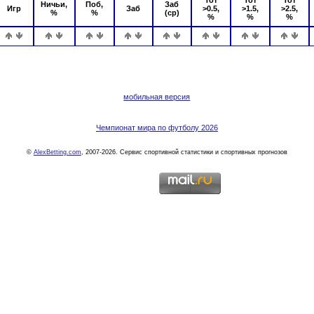
Тот
Тот
Тот
Ничьи,
Поб,
Заб
Игр
Заб
>0.5,
>1.5,
>2.5,
%
%
(ср)
%
%
%
мобильная версия
Чемпионат мира по футболу 2026
©
AlexBetting.com
, 2007-2026. Сервис спортивной статистики и спортивных прогнозов