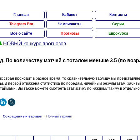
Главная
Кабинет
Контакты
Telegram Bot
Чемпионаты
Серии
Всё о сайте
Прогнозы
Еврокубки

НОВЫЙ конкурс прогнозов
д. По количеству матчей с тоталом меньше 3.5 (по воз
х стран проходит в разное время, то сравнительную таблицу мы представляе
цы
. В первой отражена статистика по победам, ничейным результатам, забиты
таймами. Вы также можете смотреть статистику по каждому тайму в отдельно
Сокращённый вариант
::
Полный вариант