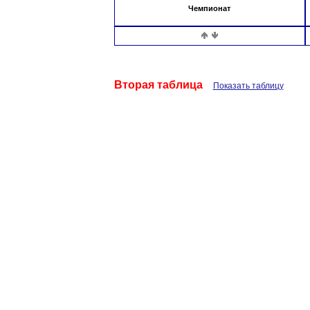
Чемпионат
Вторая таблица
Показать таблицу