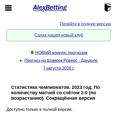
Перейти в полную версию
Главная
Салах нашел новый клуб
Кабинет
🔔
НОВЫЙ конкурс прогнозов
Контакты
►
Прогноз на Шамрок Роверс - Дандолк.
7 августа 2026 г.
Новости спорта
Всё о сайте
►
Статистика чемпионатов. 2023 год. По
количеству матчей со счётом 2:0 (по
возрастанию). Сокращённая версия
Прогнозы
Описание
►
Доступно только в полной версии.