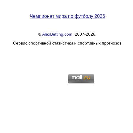
Таблицы
Ответы на вопросы
Бесплатные
►
Чемпионат мира по футболу 2026
Еврокубки
Отзывы
Платные
Чемпионатов
►
©
AlexBetting.com
, 2007-2026.
Инструменты
Новости
Статистика
Серии
Лига Чемпионов
►
Сервис спортивной статистики и спортивных прогнозов
Telegram Bot
Партнёрка
Лига Европы
Поиск команд
Вакансии
Лига Конференций
Расчёт системы
Реклама
Чемпионат Мира
На что ставят?
RSS
Чемпионат Европы
Telegram Bot
Контакты
Кубок Мира (отбор)