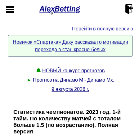
Перейти в полную версию
Главная
Новичок «Спартака» Даку рассказал о мотивации
перехода в стан красно-белых
Кабинет
Контакты
🔔
НОВЫЙ конкурс прогнозов
►
Прогноз на Динамо М - Динамо Мх.
Новости спорта
9 августа 2026 г.
Всё о сайте
►
Статистика чемпионатов. 2023 год. 1-й
тайм. По количеству матчей с тоталом
Прогнозы
Описание
►
больше 1.5 (по возрастанию). Полная
версия