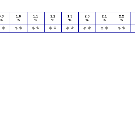
0:3
1:0
1:1
1:2
1:3
2:0
2:1
2:2
%
%
%
%
%
%
%
%