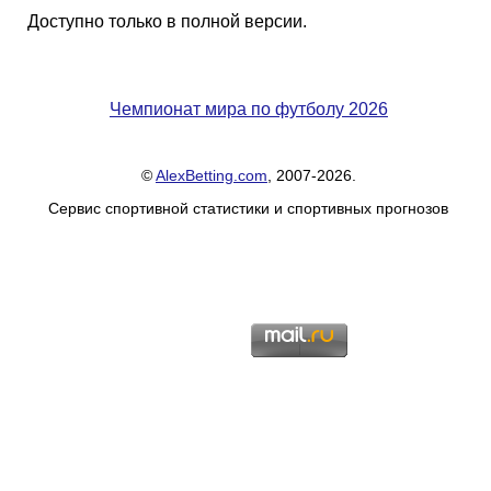
Таблицы
Ответы на вопросы
Бесплатные
►
Доступно только в полной версии.
Еврокубки
Отзывы
Платные
Чемпионатов
►
Чемпионат мира по футболу 2026
Инструменты
Новости
Статистика
Серии
Лига Чемпионов
►
©
AlexBetting.com
, 2007-2026.
Telegram Bot
Партнёрка
Лига Европы
Поиск команд
Сервис спортивной статистики и спортивных прогнозов
Вакансии
Лига Конференций
Расчёт системы
Реклама
Чемпионат Мира
На что ставят?
RSS
Чемпионат Европы
Telegram Bot
Контакты
Кубок Мира (отбор)