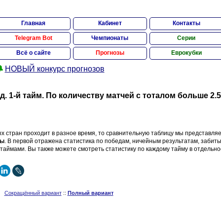
Главная
Кабинет
Контакты
Telegram Bot
Чемпионаты
Серии
Всё о сайте
Прогнозы
Еврокубки

НОВЫЙ конкурс прогнозов
д. 1-й тайм. По количеству матчей с тоталом больше 2.
х стран проходит в разное время, то сравнительную таблицу мы представляе
цы
. В первой отражена статистика по победам, ничейным результатам, забиты
таймами. Вы также можете смотреть статистику по каждому тайму в отдельно
Сокращённый вариант
::
Полный вариант