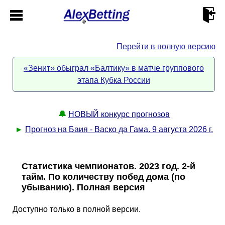
Перейти в полную версию
Главная
«Зенит» обыграл «Балтику» в матче группового
этапа Кубка России
Кабинет
Контакты
🔔
НОВЫЙ конкурс прогнозов
►
Прогноз на Баия - Васко да Гама. 9 августа 2026 г.
Новости спорта
Статистика чемпионатов. 2023 год. 2-й
Всё о сайте
►
тайм. По количеству побед дома (по
убыванию). Полная версия
Прогнозы
Описание
►
Доступно только в полной версии.