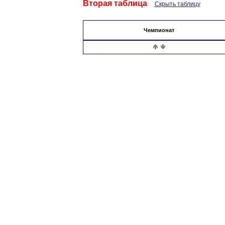
Вторая таблица
Скрыть таблицу
Чемпионат