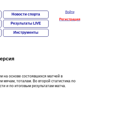
Войти
Новости спорта
Регистрация
Результаты LIVE
Инструменты
версия
м на основе состоявшихся матчей в
м мячам, тоталам. Во второй статистика по
сти и по итоговым результатам матча.