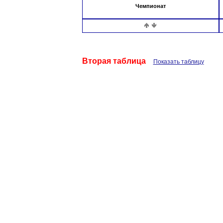
Чемпионат
Вторая таблица
Показать таблицу