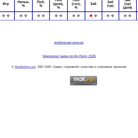
Поб
Поб
Заб
Ничьи,
Поб,
Заб
Игр
(дом),
(гос),
Заб
(ср)
%
%
(ср)
%
%
(дом)
мобильная версия
Чемпионат мира по футболу 2026
©
AlexBetting.com
, 2007-2026. Сервис спортивной статистики и спортивных прогнозов