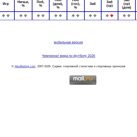
Поб
Поб
Заб
Ничьи,
Поб,
Заб
Игр
(дом),
(гос),
Заб
(ср)
%
%
(ср)
%
%
(дом)
мобильная версия
Чемпионат мира по футболу 2026
©
AlexBetting.com
, 2007-2026. Сервис спортивной статистики и спортивных прогнозов