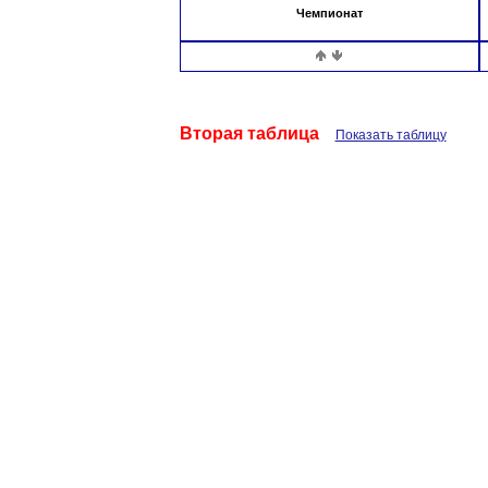
Чемпионат
Вторая таблица
Показать таблицу