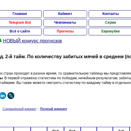
Главная
Кабинет
Контакты
Telegram Bot
Чемпионаты
Серии
Всё о сайте
Прогнозы
Еврокубки

НОВЫЙ конкурс прогнозов
д. 2-й тайм. По количеству забитых мячей в среднем (
х стран проходит в разное время, то сравнительную таблицу мы представляе
цы
. В первой отражена статистика по победам, ничейным результатам, забиты
таймами. Вы также можете смотреть статистику по каждому тайму в отдельно
Сокращённый вариант
::
Полный вариант