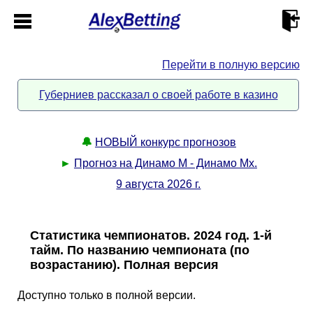
Перейти в полную версию
Главная
Губерниев рассказал о своей работе в казино
Кабинет
🔔
НОВЫЙ конкурс прогнозов
Контакты
►
Прогноз на Динамо М - Динамо Мх.
9 августа 2026 г.
Новости спорта
Всё о сайте
►
Статистика чемпионатов. 2024 год. 1-й
тайм. По названию чемпионата (по
возрастанию). Полная версия
Прогнозы
Описание
►
Доступно только в полной версии.