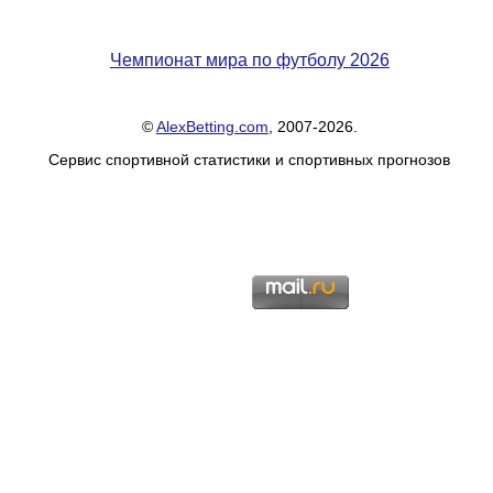
Таблицы
Ответы на вопросы
Бесплатные
►
Чемпионат мира по футболу 2026
Еврокубки
Отзывы
Платные
Чемпионатов
►
©
AlexBetting.com
, 2007-2026.
Инструменты
Новости
Статистика
Серии
Лига Чемпионов
►
Сервис спортивной статистики и спортивных прогнозов
Telegram Bot
Партнёрка
Лига Европы
Поиск команд
Вакансии
Лига Конференций
Расчёт системы
Реклама
Чемпионат Мира
На что ставят?
RSS
Чемпионат Европы
Telegram Bot
Контакты
Кубок Мира (отбор)