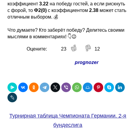
коэффициент
3.22
на победу гостей, а если рискнуть
с форой, то
Ф2(0)
с коэффициентом
2.38
может стать
отличным выбором. 💰
Что думаете? Кто заберёт победу? Делитесь своими
мыслями в комментариях! 👇😉
Оцените:
23
12
prognozer
Турнирная таблица Чемпионата Германии. 2-я
бундеслига