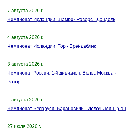
7 августа 2026 г.
Чемпионат Ирландии. Шамрок Роверс - Дандолк
4 августа 2026 г.
Чемпионат Исландии. Тор - Брейдаблик
3 августа 2026 г.
Чемпионат России. 1-й дивизион. Велес Москва -
Ротор
1 августа 2026 г.
Чемпионат Беларуси. Барановичи - Ислочь Мин. р-он
27 июля 2026 г.