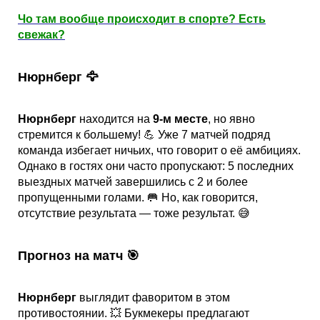
Кубок Европы (отбор)
Чо там вообще происходит в спорте? Есть
свежак?
Лига Наций
Нюрнберг
🦅
Нюрнберг
находится на
9-м месте
, но явно
стремится к большему! 💪 Уже 7 матчей подряд
команда избегает ничьих, что говорит о её амбициях.
Однако в гостях они часто пропускают: 5 последних
выездных матчей завершились с 2 и более
пропущенными голами. 🥅 Но, как говорится,
отсутствие результата — тоже результат. 😅
Прогноз на матч 🎯
Нюрнберг
выглядит фаворитом в этом
противостоянии. 💥 Букмекеры предлагают