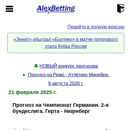
Перейти в полную версию
Главная
«Зенит» обыграл «Балтику» в матче группового
этапа Кубка России
Кабинет
Контакты
🔔
НОВЫЙ конкурс прогнозов
►
Прогноз на Ремо - Атлетико Минейро.
Новости спорта
9 августа 2026 г.
21 февраля 2025 г.
Всё о сайте
►
Прогноз на Чемпионат Германии. 2-я
бундеслига. Герта - Нюрнберг
Прогнозы
Описание
►