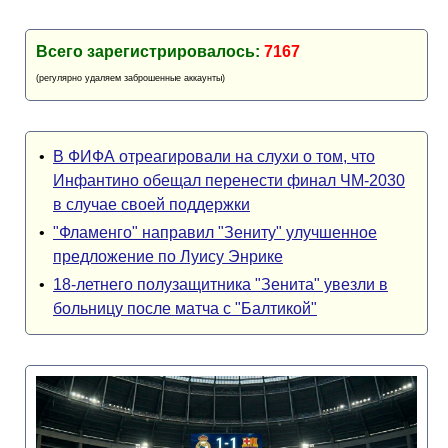
Всего зарегистрировалось:
7167
(регулярно удаляем заброшенные аккаунты)
•
В ФИФА отреагировали на слухи о том, что
Инфантино обещал перенести финал ЧМ-2030
в случае своей поддержки
•
"Фламенго" направил "Зениту" улучшенное
предложение по Луису Энрике
•
18-летнего полузащитника "Зенита" увезли в
больницу после матча с "Балтикой"