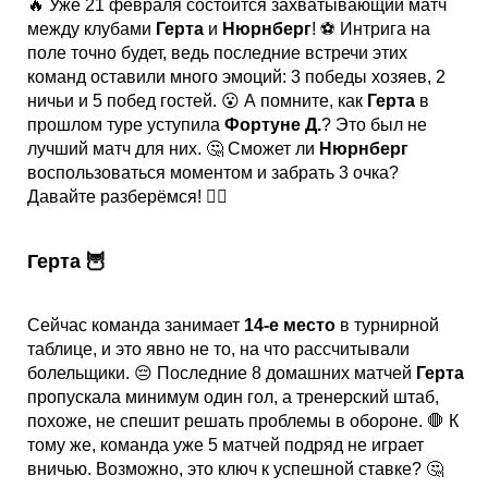
Таблицы
Ответы на вопросы
Бесплатные
►
🔥 Уже 21 февраля состоится захватывающий матч
между клубами
Герта
и
Нюрнберг
! ⚽ Интрига на
поле точно будет, ведь последние встречи этих
Еврокубки
Отзывы
Платные
Чемпионатов
►
команд оставили много эмоций: 3 победы хозяев, 2
ничьи и 5 побед гостей. 😮 А помните, как
Герта
в
прошлом туре уступила
Фортуне Д.
? Это был не
Инструменты
Новости
Статистика
Серии
Лига Чемпионов
►
лучший матч для них. 🤔 Сможет ли
Нюрнберг
воспользоваться моментом и забрать 3 очка?
Telegram Bot
Партнёрка
Лига Европы
Поиск команд
Давайте разберёмся! 🕵️‍♂️
Вакансии
Лига Конференций
Расчёт системы
Герта
🦉
Реклама
Чемпионат Мира
На что ставят?
Сейчас команда занимает
14-е место
в турнирной
таблице, и это явно не то, на что рассчитывали
болельщики. 😔 Последние 8 домашних матчей
Герта
RSS
Чемпионат Европы
Telegram Bot
пропускала минимум один гол, а тренерский штаб,
похоже, не спешит решать проблемы в обороне. 🛑 К
Контакты
Кубок Мира (отбор)
тому же, команда уже 5 матчей подряд не играет
вничью. Возможно, это ключ к успешной ставке? 🤔