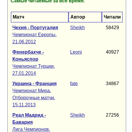
Самые читаемые за всё время:
Матч
Автор
Читали
Чехия - Португалия
Sheikh
58429
Чемпионат Европы.
21.06.2012
Фенербахче -
Leoni
40927
Коньяспор
Чемпионат Турции.
27.01.2014
Украина - Франция
fate
34867
Чемпионат Мира.
Отборочные матчи.
15.11.2013
Реал Мадрид -
Sheikh
27256
Бавария
Лига Чемпионов.