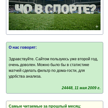
О нас говорят:
Здравствуйте. Сайтом пользуюсь уже второй год,
очень доволен. Можно было бы в статистике
матчей сделать фильтр по дома-гости, для
удобства анализа.
24448, 11 мая 2009 г.
Самые читаемые за прошлый месяц: