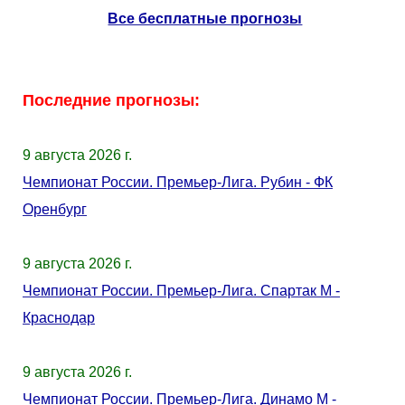
Все бесплатные прогнозы
Последние прогнозы:
9 августа 2026 г.
Чемпионат России. Премьер-Лига. Рубин - ФК
Оренбург
9 августа 2026 г.
Чемпионат России. Премьер-Лига. Спартак М -
Краснодар
9 августа 2026 г.
Чемпионат России. Премьер-Лига. Динамо М -