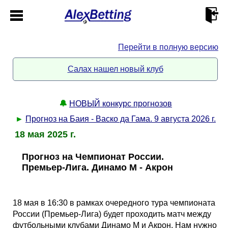
Перейти в полную версию
Главная
Салах нашел новый клуб
Кабинет
🔔
НОВЫЙ конкурс прогнозов
Контакты
►
Прогноз на Баия - Васко да Гама. 9 августа 2026 г.
18 мая 2025 г.
Новости спорта
Прогноз на Чемпионат России.
Премьер-Лига. Динамо М - Акрон
Всё о сайте
►
Прогнозы
Описание
►
18 мая в 16:30 в рамках очередного тура чемпионата
России (Премьер-Лига) будет проходить матч между
футбольными клубами Динамо М и Акрон. Нам нужно