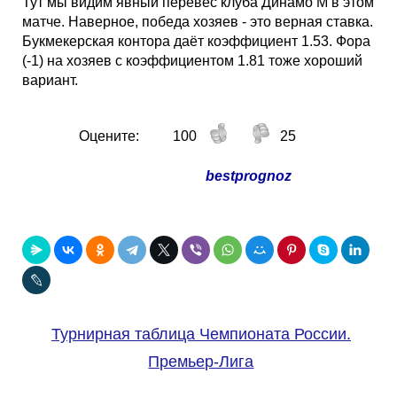
Тут мы видим явный перевес клуба Динамо М в этом
матче. Наверное, победа хозяев - это верная ставка.
Букмекерская контора даёт коэффициент 1.53. Фора
(-1) на хозяев с коэффициентом 1.81 тоже хороший
вариант.
Оцените:
100
25
bestprognoz
Турнирная таблица Чемпионата России.
Премьер-Лига