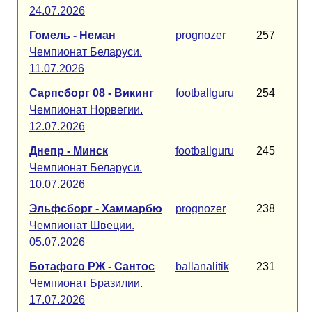
24.07.2026
Гомель - Неман
prognozer
257
Чемпионат Беларуси.
11.07.2026
Сарпсборг 08 - Викинг
footballguru
254
Чемпионат Норвегии.
12.07.2026
Днепр - Минск
footballguru
245
Чемпионат Беларуси.
10.07.2026
Эльфсборг - Хаммарбю
prognozer
238
Чемпионат Швеции.
05.07.2026
Ботафого РЖ - Сантос
ballanalitik
231
Чемпионат Бразилии.
17.07.2026