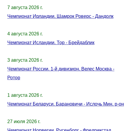
7 августа 2026 г.
Чемпионат Ирландии. Шамрок Роверс - Дандолк
4 августа 2026 г.
Чемпионат Исландии. Тор - Брейдаблик
3 августа 2026 г.
Чемпионат России. 1-й дивизион. Велес Москва -
Ротор
1 августа 2026 г.
Чемпионат Беларуси. Барановичи - Ислочь Мин. р-он
27 июля 2026 г.
Чемпионат Норвегии. Русенборг - Фредрикстад