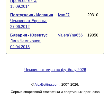
Премьер-Лига.
13.09.2014
Португалия - Испания
Ivan27
20310
Чемпионат Европы.
27.06.2012
Бавария - Ювентус
ValeraYna656
19050
Лига Чемпионов.
02.04.2013
Чемпионат мира по футболу 2026
©
AlexBetting.com
, 2007-2026.
Сервис спортивной статистики и спортивных прогнозов