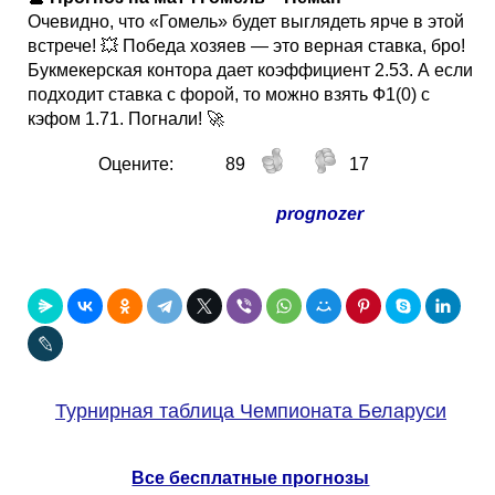
Очевидно, что «Гомель» будет выглядеть ярче в этой
встрече! 💥 Победа хозяев — это верная ставка, бро!
Букмекерская контора дает коэффициент 2.53. А если
подходит ставка с форой, то можно взять Ф1(0) с
кэфом 1.71. Погнали! 🚀
Оцените:
89
17
prognozer
Турнирная таблица Чемпионата Беларуси
Все бесплатные прогнозы