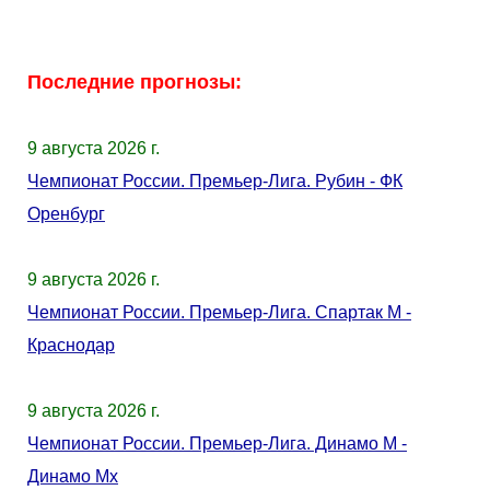
Последние прогнозы:
9 августа 2026 г.
Чемпионат России. Премьер-Лига. Рубин - ФК
Оренбург
9 августа 2026 г.
Чемпионат России. Премьер-Лига. Спартак М -
Краснодар
9 августа 2026 г.
Чемпионат России. Премьер-Лига. Динамо М -
Динамо Мх