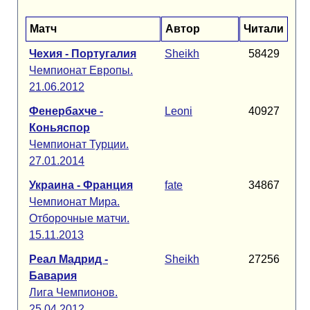
Матч
Автор
Читали
Чехия - Португалия
Sheikh
58429
Чемпионат Европы.
21.06.2012
Фенербахче -
Leoni
40927
Коньяспор
Чемпионат Турции.
27.01.2014
Украина - Франция
fate
34867
Чемпионат Мира.
Отборочные матчи.
15.11.2013
Реал Мадрид -
Sheikh
27256
Бавария
Лига Чемпионов.
25.04.2012