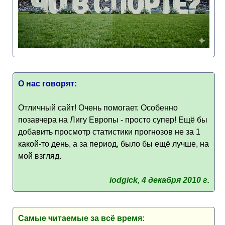
О нас говорят:
Отличный сайт! Очень помогает. Особенно
позавчера на Лигу Европы - просто супер! Ещё бы
добавить просмотр статистики прогнозов не за 1
какой-то день, а за период, было бы ещё лучше, на
мой взгляд.
iodgick, 4 декабря 2010 г.
Самые читаемые за всё время: