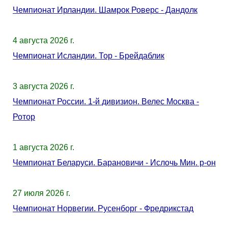
Чемпионат Ирландии. Шамрок Роверс - Дандолк
4 августа 2026 г.
Чемпионат Исландии. Тор - Брейдаблик
3 августа 2026 г.
Чемпионат России. 1-й дивизион. Велес Москва -
Ротор
1 августа 2026 г.
Чемпионат Беларуси. Барановичи - Ислочь Мин. р-он
27 июля 2026 г.
Чемпионат Норвегии. Русенборг - Фредрикстад