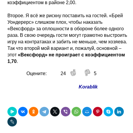
коэффициентом в районе 2,00.
Второе. Я всё же рискну поставить на гостей. «Брей
Уондерерс» слишком плох, чтобы наказать
«Вексфорд» за оплошности в обороне более одного
раза. В свою очередь гости могут грамотно выстроить
игру на контратаках и забить не меньше, чем хозяева.
Так что второй мой вариант и, пожалуй, основной –
этот
«Вексфорд» не проиграет с коэффициентом
1,70
.
Оцените:
24
5
Korablik