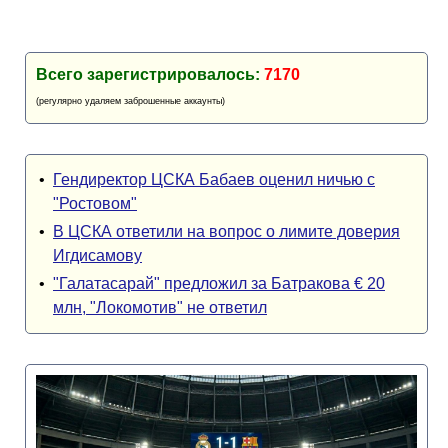
Всего зарегистрировалось:
7170
(регулярно удаляем заброшенные аккаунты)
•
Гендиректор ЦСКА Бабаев оценил ничью с
"Ростовом"
•
В ЦСКА ответили на вопрос о лимите доверия
Игдисамову
•
"Галатасарай" предложил за Батракова € 20
млн, "Локомотив" не ответил