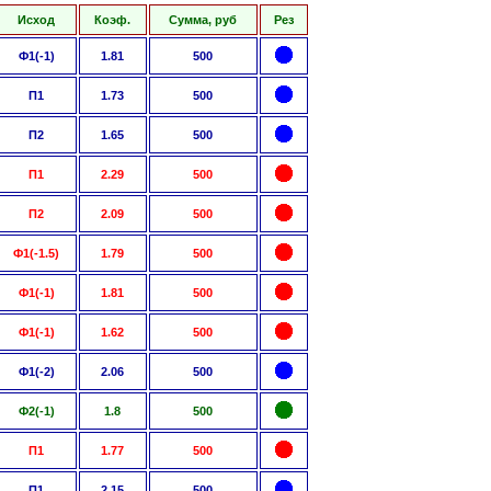
Исход
Коэф.
Сумма, руб
Рез
Ф1(-1)
1.81
500
П1
1.73
500
П2
1.65
500
П1
2.29
500
П2
2.09
500
Ф1(-1.5)
1.79
500
Ф1(-1)
1.81
500
Ф1(-1)
1.62
500
Ф1(-2)
2.06
500
Ф2(-1)
1.8
500
П1
1.77
500
П1
2.15
500