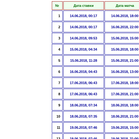
№
Дата ставки
Дата матча
1
14.06.2018, 00:17
14.06.2018, 18:00
2
14.06.2018, 00:17
16.06.2018, 22:00
3
14.06.2018, 09:53
15.06.2018, 15:00
4
15.06.2018, 04:34
15.06.2018, 18:00
5
15.06.2018, 11:28
15.06.2018, 21:00
6
16.06.2018, 04:43
16.06.2018, 13:00
7
17.06.2018, 06:43
17.06.2018, 18:00
8
17.06.2018, 06:43
17.06.2018, 21:00
9
18.06.2018, 07:34
18.06.2018, 18:00
10
18.06.2018, 07:35
18.06.2018, 21:00
11
19.06.2018, 07:46
19.06.2018, 15:00
12
19.06.2018, 07:46
19.06.2018, 21:00