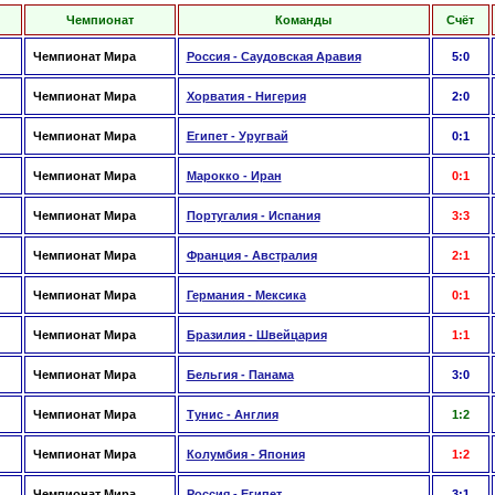
Чемпионат
Команды
Счёт
Чемпионат Мира
Россия - Саудовская Аравия
5:0
Чемпионат Мира
Хорватия - Нигерия
2:0
Чемпионат Мира
Египет - Уругвай
0:1
Чемпионат Мира
Марокко - Иран
0:1
Чемпионат Мира
Португалия - Испания
3:3
Чемпионат Мира
Франция - Австралия
2:1
Чемпионат Мира
Германия - Мексика
0:1
Чемпионат Мира
Бразилия - Швейцария
1:1
Чемпионат Мира
Бельгия - Панама
3:0
Чемпионат Мира
Тунис - Англия
1:2
Чемпионат Мира
Колумбия - Япония
1:2
Чемпионат Мира
Россия - Египет
3:1