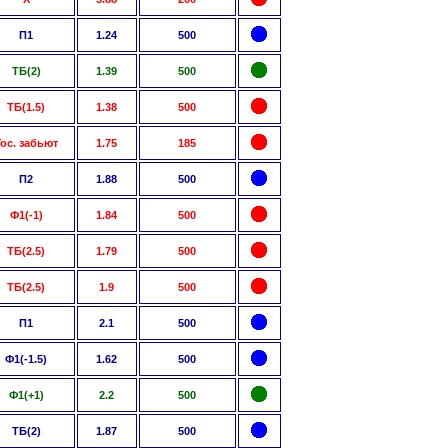
П1
1.24
500
ТБ(2)
1.39
500
ТБ(1.5)
1.38
500
Гос. забьют
1.75
185
П2
1.88
500
Ф1(-1)
1.84
500
ТБ(2.5)
1.79
500
ТБ(2.5)
1.9
500
П1
2.1
500
Ф1(-1.5)
1.62
500
Ф1(+1)
2.2
500
ТБ(2)
1.87
500