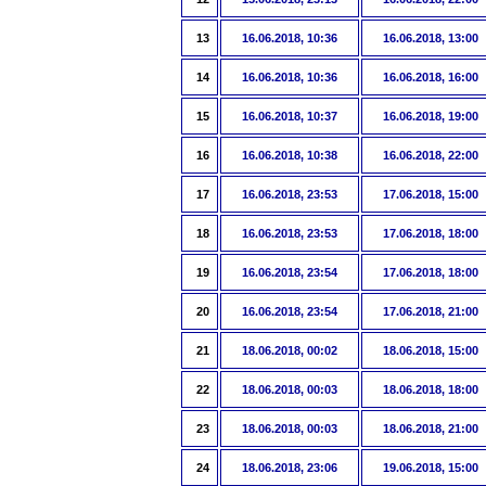
13
16.06.2018, 10:36
16.06.2018, 13:00
14
16.06.2018, 10:36
16.06.2018, 16:00
15
16.06.2018, 10:37
16.06.2018, 19:00
16
16.06.2018, 10:38
16.06.2018, 22:00
17
16.06.2018, 23:53
17.06.2018, 15:00
18
16.06.2018, 23:53
17.06.2018, 18:00
19
16.06.2018, 23:54
17.06.2018, 18:00
20
16.06.2018, 23:54
17.06.2018, 21:00
21
18.06.2018, 00:02
18.06.2018, 15:00
22
18.06.2018, 00:03
18.06.2018, 18:00
23
18.06.2018, 00:03
18.06.2018, 21:00
24
18.06.2018, 23:06
19.06.2018, 15:00