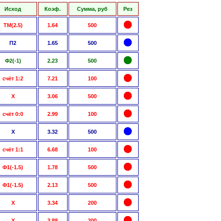
Исход
Коэф.
Сумма, руб
Рез
ТМ(2.5)
1.64
500
П2
1.65
500
Ф2(-1)
2.23
500
счёт 1:2
7.21
100
X
3.06
500
счёт 0:0
2.99
100
X
3.32
500
счёт 1:1
6.68
100
Ф1(-1.5)
1.78
500
Ф1(-1.5)
2.13
500
X
3.34
200
X
3.88
200