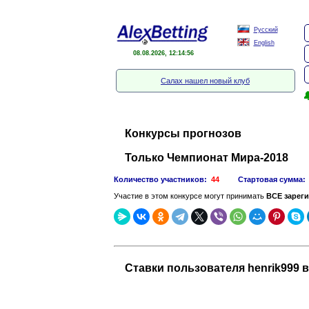
Русский
English
08.08.2026, 12:14:56
Салах нашел новый клуб

Конкурсы прогнозов
Только Чемпионат Мира-2018
Количество участников:
44
Стартовая сумма:
Участие в этом конкурсе могут принимать
ВСЕ зарег
Cтавки пользователя henrik999 