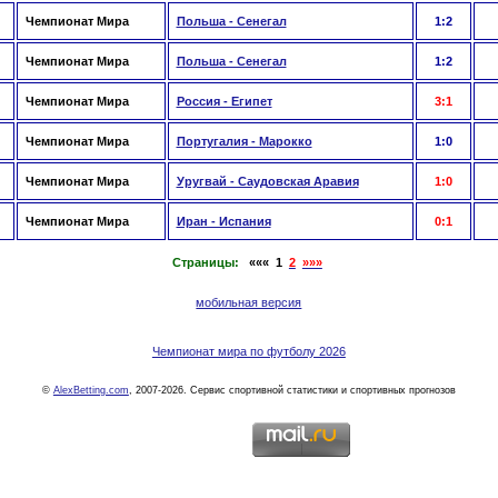
Чемпионат Мира
Польша - Сенегал
1:2
Чемпионат Мира
Польша - Сенегал
1:2
Чемпионат Мира
Россия - Египет
3:1
Чемпионат Мира
Португалия - Марокко
1:0
Чемпионат Мира
Уругвай - Саудовская Аравия
1:0
Чемпионат Мира
Иран - Испания
0:1
Страницы:
«««
1
2
»»»
мобильная версия
Чемпионат мира по футболу 2026
©
AlexBetting.com
, 2007-2026. Сервис спортивной статистики и спортивных прогнозов