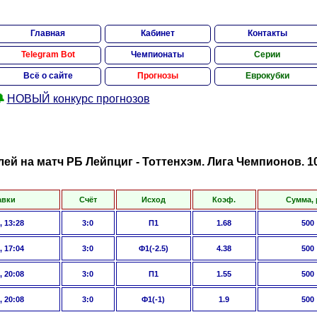
Главная
Кабинет
Контакты
Telegram Bot
Чемпионаты
Серии
Всё о сайте
Прогнозы
Еврокубки

НОВЫЙ конкурс прогнозов
й на матч РБ Лейпциг - Тоттенхэм. Лига Чемпионов. 10 
авки
Счёт
Исход
Коэф.
Сумма, 
, 13:28
3:0
П1
1.68
500
, 17:04
3:0
Ф1(-2.5)
4.38
500
, 20:08
3:0
П1
1.55
500
, 20:08
3:0
Ф1(-1)
1.9
500