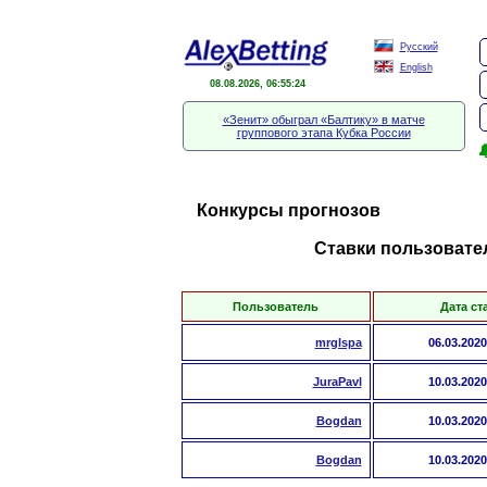
Русский
English
08.08.2026, 06:55:24
«Зенит» обыграл «Балтику» в матче
группового этапа Кубка России

Конкурсы прогнозов
Ставки пользователе
Пользователь
Дата ст
mrglspa
06.03.2020
JuraPavl
10.03.2020
Bogdan
10.03.2020
Bogdan
10.03.2020