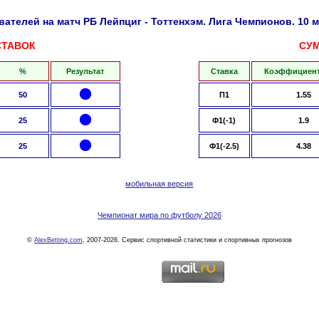
ателей на матч РБ Лейпциг - Тоттенхэм. Лига Чемпионов. 10 ма
СТАВОК
СУМ
%
Результат
Ставка
Коэффициент
50
П1
1.55
25
Ф1(-1)
1.9
25
Ф1(-2.5)
4.38
мобильная версия
Чемпионат мира по футболу 2026
©
AlexBetting.com
, 2007-2026. Сервис спортивной статистики и спортивных прогнозов