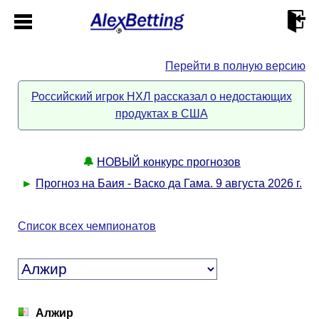
Перейти в полную версию
Главная
Российский игрок НХЛ рассказал о недостающих
продуктах в США
Кабинет
Контакты
🔔
НОВЫЙ конкурс прогнозов
►
Прогноз на Баия - Васко да Гама. 9 августа 2026 г.
Новости спорта
Список всех чемпионатов
Всё о сайте
►
Прогнозы
Описание
►
Алжир