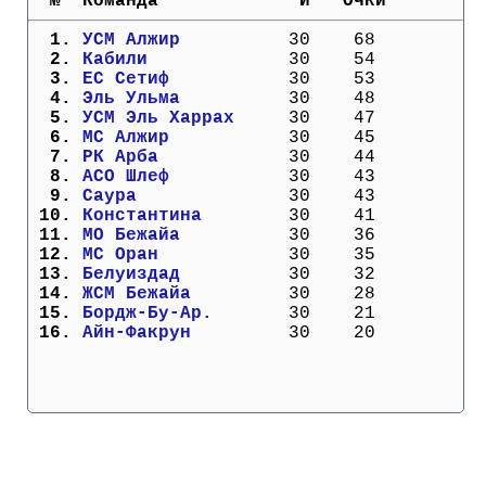
  №  Команда             И   Очки
Кубок Европы (отбор)
  1. 
УСМ Алжир        
  30    68
  2. 
Кабили           
  30    54
Лига Наций
  3. 
ЕС Сетиф         
  30    53
  4. 
Эль Ульма        
  30    48
  5. 
УСМ Эль Харрах   
  30    47
  6. 
МС Алжир         
  30    45
  7. 
РК Арба          
  30    44
  8. 
АСО Шлеф         
  30    43
  9. 
Саура            
  30    43
 10. 
Константина      
  30    41
 11. 
МО Бежайа        
  30    36
 12. 
МС Оран          
  30    35
 13. 
Белуиздад        
  30    32
 14. 
ЖСМ Бежайа       
  30    28
 15. 
Бордж-Бу-Ар.     
  30    21
 16. 
Айн-Факрун       
  30    20