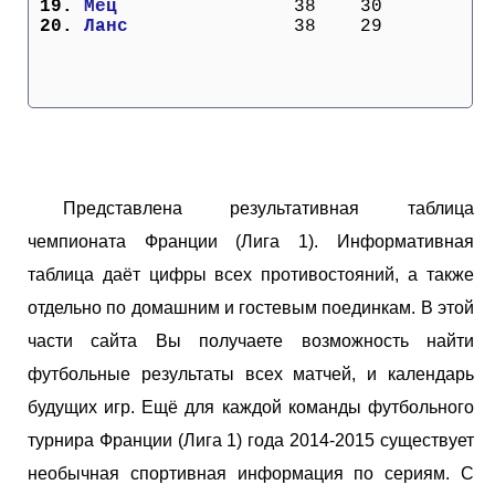
 19. 
Мец              
  38    30
 20. 
Ланс             
  38    29
Представлена результативная таблица
чемпионата Франции (Лига 1). Информативная
таблица даёт цифры всех противостояний, а также
отдельно по домашним и гостевым поединкам. В этой
части сайта Вы получаете возможность найти
футбольные результаты всех матчей, и календарь
будущих игр. Ещё для каждой команды футбольного
турнира Франции (Лига 1) года 2014-2015 существует
необычная спортивная информация по сериям. С