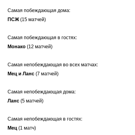
Самая побеждающая дома:
ПСЖ
(15 матчей)
Самая побеждающая в гостях:
Монако
(12 матчей)
Самая непобеждающая во всех матчах:
Мец и Ланс
(7 матчей)
Самая непобеждающая дома:
Ланс
(5 матчей)
Самая непобеждающая в гостях:
Мец
(1 матч)