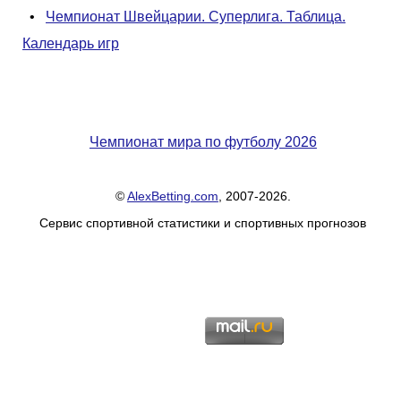
•
Чемпионат Швейцарии. Суперлига. Таблица.
Календарь игр
Чемпионат мира по футболу 2026
©
AlexBetting.com
, 2007-2026.
Сервис спортивной статистики и спортивных прогнозов