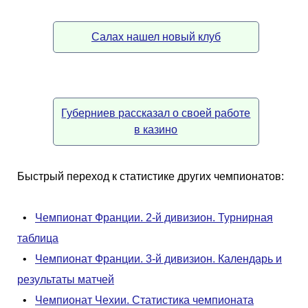
Салах нашел новый клуб
Губерниев рассказал о своей работе
в казино
Быстрый переход к статистике других чемпионатов:
•
Чемпионат Франции. 2-й дивизион. Турнирная
таблица
•
Чемпионат Франции. 3-й дивизион. Календарь и
результаты матчей
•
Чемпионат Чехии. Статистика чемпионата