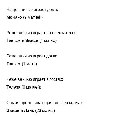
Чаще вничью играет дома:
Монако
(9 матчей)
Реже вничью играет во всех матчах:
Генгам и Эвиан
(4 матча)
Реже вничью играет дома:
Генгам
(1 матч)
Реже вничью играет в гостях:
Тулуза
(0 матчей)
Самая проигрывающая во всех матчах:
Эвиан и Ланс
(23 матча)