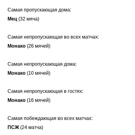
Самая пропускающая дома:
Мец
(32 мяча)
Самая непропускающая во всех матчах:
Монако
(26 мячей)
Самая непропускающая дома:
Монако
(10 мячей)
Самая непропускающая в гостях:
Монако
(16 мячей)
Самая побеждающая во всех матчах:
ПСЖ
(24 матча)