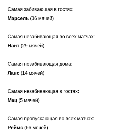
Самая забивающая в гостях:
Марсель
(36 мячей)
Самая незабивающая во всех матчах:
Нант
(29 мячей)
Самая незабивающая дома:
Ланс
(14 мячей)
Самая незабивающая в гостях:
Мец
(5 мячей)
Самая пропускающая во всех матчах:
Реймс
(66 мячей)