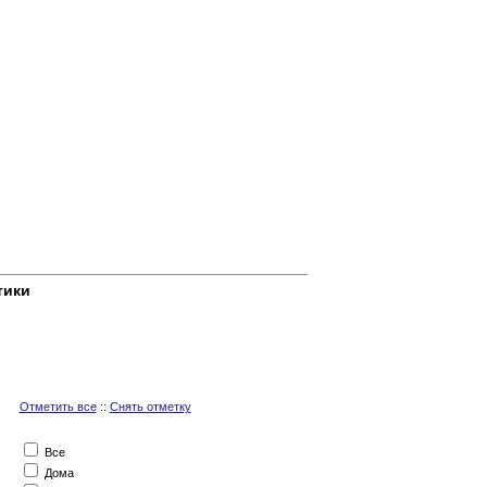
тики
Отметить все
::
Снять отметку
Все
Дома