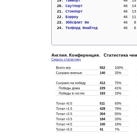
 19. 
Тамворт                  
  46  15
 20. 
Саутпорт                 
  46  14
 21. 
Стокпорт                 
  46  13
 22. 
Бэрроу                   
  46  11
 23. 
Эббсфлит Юн              
  46   8
 24. 
Телфорд Юнайтед          
  46   6
Англия. Конференция. Статистика чем
Скрыть статистику
Всего игр
552
100%
Сыграно вничью
140
25%
Сыграно на победу
412
75%
Победы дома
229
41%
Победы в гостях
183
33%
Тотал >0.5
511
93%
Тотал >1.5
428
78%
Тотал >2.5
304
55%
Тотал >3.5
184
33%
Тотал >4.5
100
18%
Тотал >5.5
41
7%