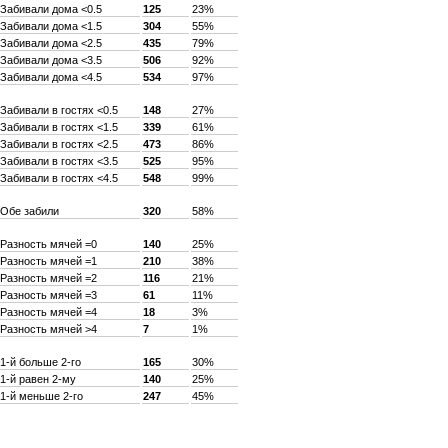
Забивали дома <0.5
125
23%
Забивали дома <1.5
304
55%
Забивали дома <2.5
435
79%
Забивали дома <3.5
506
92%
Забивали дома <4.5
534
97%
Забивали в гостях <0.5
148
27%
Забивали в гостях <1.5
339
61%
Забивали в гостях <2.5
473
86%
Забивали в гостях <3.5
525
95%
Забивали в гостях <4.5
548
99%
Обе забили
320
58%
Разность мячей =0
140
25%
Разность мячей =1
210
38%
Разность мячей =2
116
21%
Разность мячей =3
61
11%
Разность мячей =4
18
3%
Разность мячей >4
7
1%
1-й больше 2-го
165
30%
1-й равен 2-му
140
25%
1-й меньше 2-го
247
45%