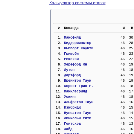
Калькулятор системы ставок
  №  Команда                     И   В
  1. 
Мансфилд                 
  46  30
  2. 
Киддерминстер            
  46  28
  3. 
Ньюпорт Каунти           
  46  25
  4. 
Гримсби                  
  46  23
  5. 
Рексхэм                  
  46  22
  6. 
Херефорд Юн              
  46  19
  7. 
Лутон                    
  46  18
  8. 
Дартфорд                 
  46  19
  9. 
Брейнтри Таун            
  46  19
 10. 
Форест Грин Р.           
  46  18
 11. 
Макклесфилд              
  46  17
 12. 
Уокинг                   
  46  18
 13. 
Альфретон Таун           
  46  16
 14. 
Кэмбридж                 
  46  15
 15. 
Нунеатон Таун            
  46  14
 16. 
Линкольн Сити            
  46  15
 17. 
Гейтсхэд                 
  46  13
 18. 
Хайд                     
  46  16