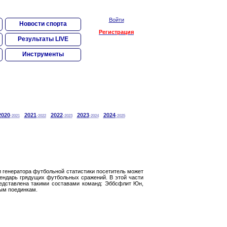
Войти
Новости спорта
Регистрация
Результаты LIVE
Инструменты
2020
2021
2022
2023
2024
-2021
-2022
-2023
-2024
-2025
и генератора футбольной статистики посетитель может
ендарь грядущих футбольных сражений. В этой части
редставлена такими составами команд: Эббсфлит Юн,
вым поединкам.