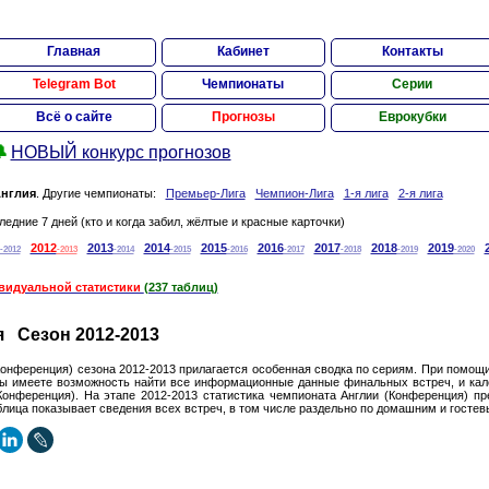
Главная
Кабинет
Контакты
Telegram Bot
Чемпионаты
Серии
Всё о сайте
Прогнозы
Еврокубки

НОВЫЙ конкурс прогнозов
нглия
. Другие чемпионаты:
Премьер-Лига
Чемпион-Лига
1-я лига
2-я лига
ледние 7 дней (кто и когда забил, жёлтые и красные карточки)
2012
2013
2014
2015
2016
2017
2018
2019
-2012
-2013
-2014
-2015
-2016
-2017
-2018
-2019
-2020
видуальной статистики
(237 таблиц)
 Сезон 2012-2013
Конференция) сезона 2012-2013 прилагается особенная сводка по сериям. При помощ
Вы имеете возможность найти все информационные данные финальных встреч, и кал
онференция). На этапе 2012-2013 статистика чемпионата Англии (Конференция) п
блица показывает сведения всех встреч, в том числе раздельно по домашним и госте