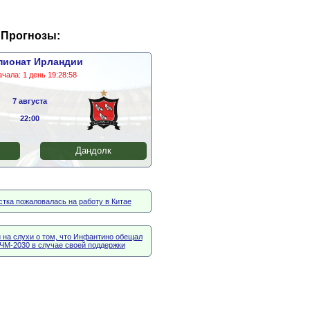
Прогнозы:
пионат Ирландии
ачала:
1 день 19:28:57
7 августа
22:00
Дандолк
тка пожаловалась на работу в Китае
 на слухи о том, что Инфантино обещал
ЧМ-2030 в случае своей поддержки