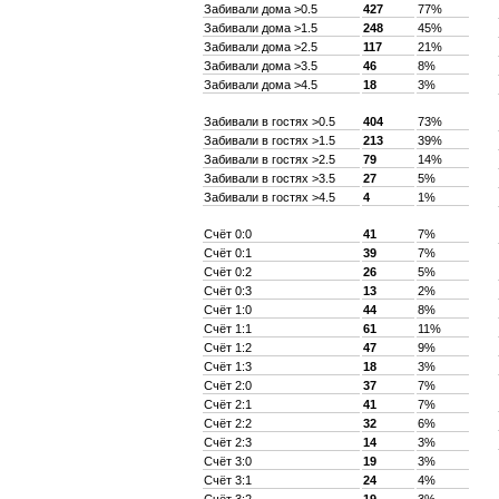
Забивали дома >0.5
427
77%
Забивали дома >1.5
248
45%
Забивали дома >2.5
117
21%
Забивали дома >3.5
46
8%
Забивали дома >4.5
18
3%
Забивали в гостях >0.5
404
73%
Забивали в гостях >1.5
213
39%
Забивали в гостях >2.5
79
14%
Забивали в гостях >3.5
27
5%
Забивали в гостях >4.5
4
1%
Счёт 0:0
41
7%
Счёт 0:1
39
7%
Счёт 0:2
26
5%
Счёт 0:3
13
2%
Счёт 1:0
44
8%
Счёт 1:1
61
11%
Счёт 1:2
47
9%
Счёт 1:3
18
3%
Счёт 2:0
37
7%
Счёт 2:1
41
7%
Счёт 2:2
32
6%
Счёт 2:3
14
3%
Счёт 3:0
19
3%
Счёт 3:1
24
4%