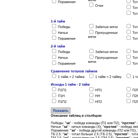
мячи
Поражения
Тот
Очки
Тот
Тот
1-й тайм
Победы
Забитые мячи
Тот
Ничьи
Пропущенные
Тот
мячи
Поражения
Тот
2-й тайм
Победы
Забитые мячи
Тот
Ничьи
Пропущенные
Тот
мячи
Поражения
Тот
Сравнение тоталов таймов
1 тайм > 2 тайма
1 тайм = 2 тайму
1 т
Исходы 1 тайм - 2 тайм
П1П1
НП1
П2
П1Н
НН
П2
П1П2
НП2
П2
Описание таблиц и столбцов:
Победы: "
за
" - победа команды (П1 или П2), "
против
" 
Ничьи: "
за
" - ничья команды (Х), "
против
" - победа лю
Поражение: "
за
" - победа другой команды (П2 или П1), 
ТБ 2.5: "
за
" - тотал больше 2.5 (ТБ 2.5), "
против
" - то
ТМ 2.5: "
за
" - тотал меньше 2.5 (ТМ 2.5), "
против
" - т