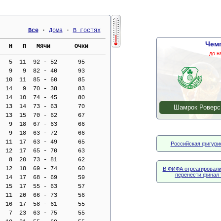
Все
 · 
Дома
 · 
В гостях
Чем
   Н   П   Мячи       Очки     
до н
   5  11  92 - 52      95
   9   9  82 - 40      93
  10  11  85 - 60      85
  14   9  70 - 38      83
  14  10  74 - 45      80
  13  14  73 - 63      70
Шамрок Роверс
  13  15  70 - 62      67
   9  18  67 - 63      66
   9  18  63 - 72      66
  11  17  63 - 49      65
Российская фигурис
  12  17  65 - 70      63
   8  20  73 - 81      62
  12  18  69 - 74      60
В ФИФА отреагировали
перенести финал 
  14  17  68 - 69      59
  15  17  55 - 63      57
  11  20  66 - 73      56
  16  17  58 - 61      55
   7  23  63 - 75      55