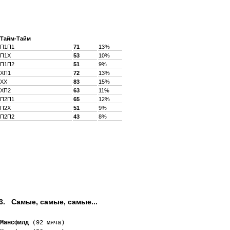
Тайм-Тайм
П1П1
71
13%
П1X
53
10%
П1П2
51
9%
XП1
72
13%
XX
83
15%
XП2
63
11%
П2П1
65
12%
П2X
51
9%
П2П2
43
8%
3. Самые, самые, самые...
Мансфилд
 (92 мяча)