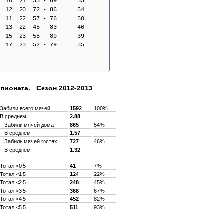
  10  21  55 - 69      55
  12  20  72 - 86      54
  11  22  57 - 76      50
  13  22  45 - 83      46
  15  23  55 - 89      39
  17  23  52 - 79      35
пионата. Сезон 2012-2013
Забили всего мячей
1592
100%
В среднем
2.88
Забили мячей дома
865
54%
В среднем
1.57
Забили мячей гостях
727
46%
В среднем
1.32
Тотал <0.5
41
7%
Тотал <1.5
124
22%
Тотал <2.5
248
45%
Тотал <3.5
368
67%
Тотал <4.5
452
82%
Тотал <5.5
511
93%