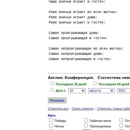
Чаще вничью играет в гостях:            
Реже вничью играет во всех матчах:      
Реже вничью играет дома:                
Реже вничью играет в гостях:            
Самая проигрывающая дома:               
Самая проигрывающая в гостях:           
Самая непроигрывающая во всех матчах:   
Самая непроигрывающая дома:             
Самая непроигрывающая в гостях:         
Англия. Конференция. Статистика чем
Последние 30 дней
Последние 60 дней
Дата c
Отметить все
::
Снять отметку
::
Отметить только таб
Матч
Победы
Забитые мячи
Тот
Ничьи
Пропущенные
Тот