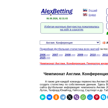
Русский
English
06.08.2026, 02:31:04
Избитая матерью фигуристка пожаловалась
на хейт в соцсетях

А
Подробная футбольная статистика всех матчей
за пос
2006
2007
2008
2009
2010
2011
-2007
-2008
-2009
-2010
-2011
2025
-2026
Чемпионат Англии. Конференция. Генератор инди
Чемпионат Англии. Конференция
А также для каждой команды первенства Англии (
создать статистику по собственным данным. Здесь 
сайта футбольная информация чемпионата Англии (К
Лутон, Телфорд Юнайтед, Гейтсхэд, Саутпорт и др. Та