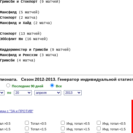
Гримсби и Стокпорт
 (9 матчей)
Мансфилд
 (5 матчей)
Стокпорт
 (2 матча)
Мансфилд и Хайд
 (2 матча)
Стокпорт
 (13 матчей)
Эббсфлит Юн
 (16 матчей)
Киддерминстер и Гримсби
 (9 матчей)
Мансфилд и Рексхэм
 (3 матча)
Гримсби
 (4 матча)
пионата. Сезон 2012-2013. Генератор индивидуальной статис
Последние 90 дней
Все
по
лицы с "ЗА и ПРОТИВ"
ал >0.5
Тотал <0.5
Инд. тотал >0.5
Инд. тотал <0.5
ал >1.5
Тотал <1.5
Инд. тотал >1.5
Инд. тотал <1.5