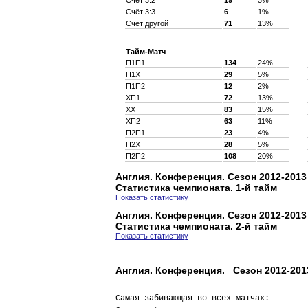
Счёт 3:2
19
3%
Счёт 3:3
6
1%
Счёт другой
71
13%
Тайм-Матч
П1П1
134
24%
П1X
29
5%
П1П2
12
2%
XП1
72
13%
XX
83
15%
XП2
63
11%
П2П1
23
4%
П2X
28
5%
П2П2
108
20%
Англия. Конференция. Сезон 2012-2013
Статистика чемпионата. 1-й тайм
Показать статистику
Англия. Конференция. Сезон 2012-2013
Статистика чемпионата. 2-й тайм
Показать статистику
Англия. Конференция. Сезон 2012-201
Самая забивающая во всех матчах:        