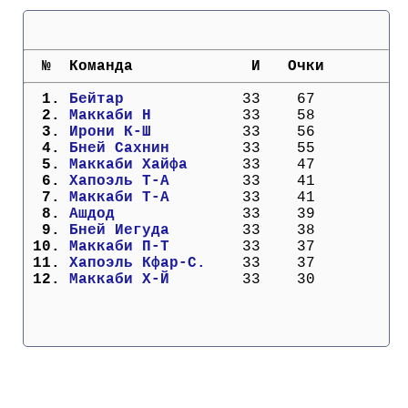
Кубок Европы (отбор)
Лига Наций
  №  Команда             И   Очки
  1. 
Бейтар           
  33    67
  2. 
Маккаби Н        
  33    58
  3. 
Ирони К-Ш        
  33    56
  4. 
Бней Сахнин      
  33    55
  5. 
Маккаби Хайфа    
  33    47
  6. 
Хапоэль Т-А      
  33    41
  7. 
Маккаби Т-А      
  33    41
  8. 
Ашдод            
  33    39
  9. 
Бней Иегуда      
  33    38
 10. 
Маккаби П-Т      
  33    37
 11. 
Хапоэль Кфар-С.  
  33    37
 12. 
Маккаби Х-Й      
  33    30