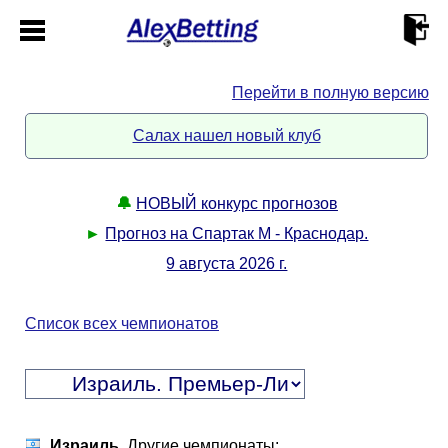
Перейти в полную версию
Главная
Салах нашел новый клуб
Кабинет
🔔
НОВЫЙ конкурс прогнозов
Контакты
►
Прогноз на Спартак М - Краснодар.
9 августа 2026 г.
Новости спорта
Список всех чемпионатов
Всё о сайте
►
Прогнозы
Описание
►
Израиль
. Другие чемпионаты: