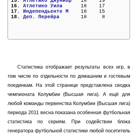
 15. 
Атлетико Джуниор 
  18    19
 16. 
Атлетико Уила    
  18    17
 17. 
Индепендьенте М  
  18    15
 18. 
Деп. Перейра     
  18     8
Статистика отображает результаты всех игр, в
том числе по отдельности по домашним и гостевым
поединкам. На этой странице представлена сводка
чемпионата Колумбии (Высшая лига). А ещё для
любой команды первенства Колумбии (Высшая лига)
периода 2011 весна показана особенная футбольная
статистика по сериям. При содействии блока
генератора футбольной статистики любой посетитель