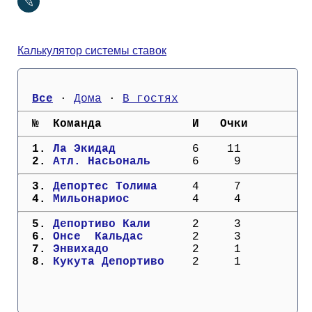
Кубок Европы (отбор)
Лига Наций
Калькулятор системы ставок
Все
 · 
Дома
 · 
В гостях
  №  Команда             И   Очки
  1. 
Ла Экидад        
   6    11
  2. 
Атл. Насьональ   
   6     9
  3. 
Депортес Толима  
   4     7
  4. 
Мильонариос      
   4     4
  5. 
Депортиво Кали   
   2     3
  6. 
Онсе  Кальдас    
   2     3
  7. 
Энвихадо         
   2     1
  8. 
Кукута Депортиво 
   2     1