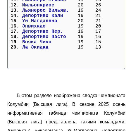
 12. 
Мильонариос      
  20    26
 13. 
Льянерос Вильяв. 
  19    24
 14. 
Депортиво Кали   
  19    21
 15. 
Ун.Магдалена     
  20    21
 16. 
Энвихадо         
  19    20
 17. 
Депортиво Пер.   
  19    17
 18. 
Депортиво Пасто  
  19    16
 19. 
Бояка Чико       
  19    15
 20. 
Ла Экидад        
  19    13
В этом разделе изображена сводка чемпионата
Колумбии (Высшая лига). В сезоне 2025 осень
информативная таблица чемпионата Колумбии
(Высшая лига) представлена такими командами:
Америка.К, Букараманга, Ун.Магдалена, Депортиво