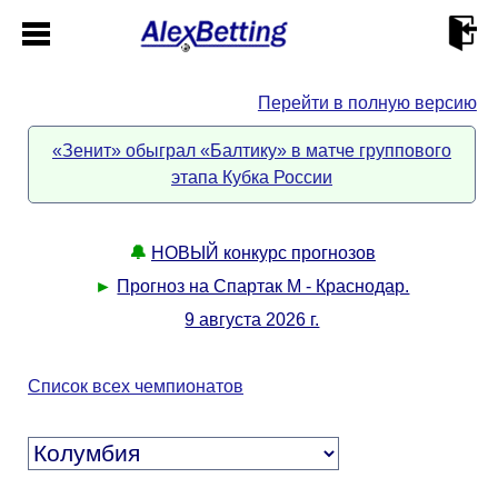
Перейти в полную версию
Главная
«Зенит» обыграл «Балтику» в матче группового
этапа Кубка России
Кабинет
Контакты
🔔
НОВЫЙ конкурс прогнозов
►
Прогноз на Спартак М - Краснодар.
Новости спорта
9 августа 2026 г.
Всё о сайте
►
Список всех чемпионатов
Прогнозы
Описание
►