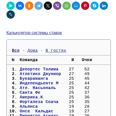
Кубок Европы (отбор)
Лига Наций
Калькулятор системы ставок
Все
 · 
Дома
 · 
В гостях
  №  Команда             И   Очки
  1. 
Депортес Толима  
  27    52
  2. 
Атлетико Джуниор 
  27    49
  3. 
Букараманга      
  25    45
  4. 
Индепендьенте М  
  25    44
  5. 
Атл. Насьональ   
  25    42
  6. 
Санта Фе         
  25    37
  7. 
Америка.К        
  25    36
  8. 
Форталеза Соача  
  25    35
  9. 
Альянса          
  19    28
 10. 
Онсе  Кальдас    
  19    27
 11. 
Рионегро Агилас  
  19    26