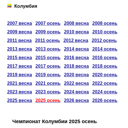
Таблицы
Ответы на вопросы
Бесплатные
►
Колумбия
Еврокубки
Отзывы
Платные
Чемпионатов
►
2007 весна
2007 осень
2008 весна
2008 осень
2009 весна
2009 осень
2010 весна
2010 осень
Инструменты
Новости
Статистика
Серии
Лига Чемпионов
►
2011 весна
2011 осень
2012 весна
2012 осень
2013 весна
2013 осень
2014 весна
2014 осень
Telegram Bot
Партнёрка
Лига Европы
Поиск команд
2015 весна
2015 осень
2016 весна
2016 осень
Вакансии
Лига Конференций
Расчёт системы
2017 весна
2017 осень
2018 весна
2018 осень
2019 весна
2019 осень
2020 весна
2020 осень
Реклама
Чемпионат Мира
На что ставят?
2021 весна
2021 осень
2022 весна
2022 осень
2023 весна
2023 осень
2024 весна
2024 осень
RSS
Чемпионат Европы
Telegram Bot
2025 весна
2025 осень
2026 весна
2026 осень
Контакты
Кубок Мира (отбор)
Чемпионат Колумбии 2025 осень