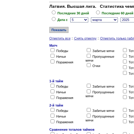
Латвия. Высшая лига. Статистика чем
Последние 30 дней
Последние 60 дней
Дата c
Отметить все
::
Снять отметку
::
Отметить только таб
Матч
Победы
Забитые мячи
Тот
Ничьи
Пропущенные
Тот
мячи
Поражения
Тот
Очки
Тот
Тот
1-й тайм
Победы
Забитые мячи
Тот
Ничьи
Пропущенные
Тот
мячи
Поражения
Тот
2-й тайм
Победы
Забитые мячи
Тот
Ничьи
Пропущенные
Тот
мячи
Поражения
Тот
Сравнение тоталов таймов