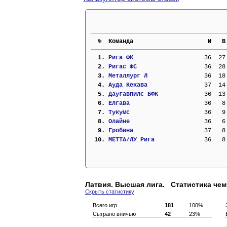
  №  Команда                     И   В
  1. 
Рига ФК                  
  36  27
  2. 
Ригас ФС                 
  36  28
  3. 
Металлург Л              
  36  18
  4. 
Ауда Кекава              
  37  14
  5. 
Даугавпилс БФК           
  36  13
  6. 
Елгава                   
  36   8
  7. 
Тукумс                   
  36   9
  8. 
Олайне                   
  36   6
  9. 
Гробина                  
  37   8
 10. 
МЕТТА/ЛУ Рига            
  36   8
Латвия. Высшая лига. Статистика чем
Скрыть статистику
Всего игр
181
100%
Сыграно вничью
42
23%