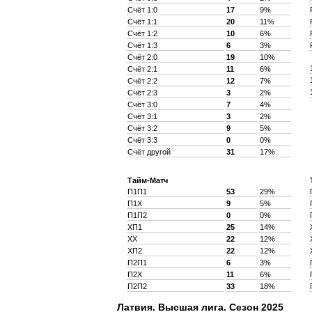
Счёт 1:0
17
9%
Счёт 1:1
20
11%
Счёт 1:2
10
6%
Счёт 1:3
6
3%
Счёт 2:0
19
10%
Счёт 2:1
11
6%
Счёт 2:2
12
7%
Счёт 2:3
3
2%
Счёт 3:0
7
4%
Счёт 3:1
3
2%
Счёт 3:2
9
5%
Счёт 3:3
0
0%
Счёт другой
31
17%
Тайм-Матч
П1П1
53
29%
П1X
9
5%
П1П2
0
0%
XП1
25
14%
XX
22
12%
XП2
22
12%
П2П1
6
3%
П2X
11
6%
П2П2
33
18%
Латвия. Высшая лига. Сезон 2025