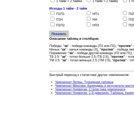
1 тайм > 2 тайма
1 тайм = 2 тайму
1 т
Исходы 1 тайм - 2 тайм
П1П1
НП1
П2
П1Н
НН
П2
П1П2
НП2
П2
Описание таблиц и столбцов:
Победы: "
за
" - победа команды (П1 или П2), "
против
" 
Ничьи: "
за
" - ничья команды (Х), "
против
" - победа лю
Поражение: "
за
" - победа другой команды (П2 или П1), 
ТБ 2.5: "
за
" - тотал больше 2.5 (ТБ 2.5), "
против
" - то
ТМ 2.5: "
за
" - тотал меньше 2.5 (ТМ 2.5), "
против
" - т
Быстрый переход к статистике других чемпионатов:
•
Чемпионат Литвы. Турнирная таблица
•
Чемпионат Мексики. Календарь и результаты матч
•
Чемпионат Норвегии. Статистика чемпионата
•
Чемпионат Норвегии. 1-й дивизион. Таблица. Кален