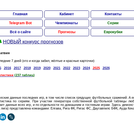
Главная
Кабинет
Контакты
Telegram Bot
Чемпионаты
Серии
Всё о сайте
Прогнозы
Еврокубки

НОВЫЙ конкурс прогнозов
атвия
ледние 7 дней (кто и когда забил, жёлтые и красные карточки)
5
2016
2017
2018
2019
2020
2021
2022
2023
2024
2025
2026
атистики
(237 таблиц)
еские данные последних игр, в том числе список грядущих футбольных сражений. А 
атистика по сериям. При участии генератора собственной футбольной таблицы лю
ет данные всех игр, и по отдельности по домашним и гостевым играм. Здесь демонс
лига) представлена командами: Елгава, Рига ФК, Ригас ФС, Даугавпилс БФК, Ауда Кека