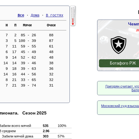
Все
 · 
Дома
 · 
В гостях
Чемп
   Н   П   Мячи       Очки     
д
   7   2  85 - 26      88
   3   5 100 - 39      87
   7  11  59 - 55      61
   6  17  45 - 49      48
   9  14  52 - 62      48
Ботафого РЖ
  14  14  39 - 46      38
   9  18  39 - 63      36
  14  16  44 - 56      32
   8  21  33 - 65      32
   7  21  39 - 74      31
Григорян считает, чт
Батр
Московский суд взыска
пионата. Сезон 2025
Забили всего мячей
535
100%
В среднем
2.96
Забили мячей дома
303
57%