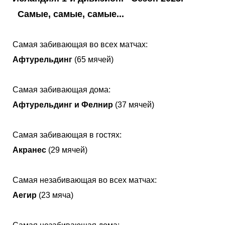
Самые, самые, самые...
Самая забивающая во всех матчах:
Афтурельдинг
(65 мячей)
Самая забивающая дома:
Афтурельдинг и Фелнир
(37 мячей)
Самая забивающая в гостях:
Акранес
(29 мячей)
Самая незабивающая во всех матчах:
Аегир
(23 мяча)