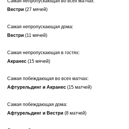
Самая непропускающая во всех матчах:
Вестри
(27 мячей)
Самая непропускающая дома:
Вестри
(11 мячей)
Самая непропускающая в гостях:
Акранес
(15 мячей)
Самая побеждающая во всех матчах:
Афтурельдинг и Акранес
(15 матчей)
Самая побеждающая дома:
Афтурельдинг и Вестри
(8 матчей)