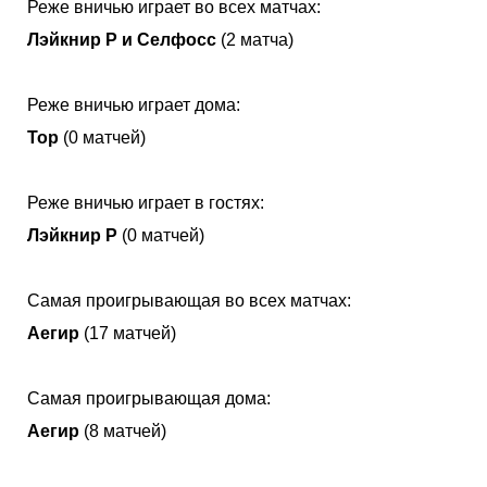
Реже вничью играет во всех матчах:
Лэйкнир Р и Селфосс
(2 матча)
Реже вничью играет дома:
Тор
(0 матчей)
Реже вничью играет в гостях:
Лэйкнир Р
(0 матчей)
Самая проигрывающая во всех матчах:
Аегир
(17 матчей)
Самая проигрывающая дома:
Аегир
(8 матчей)