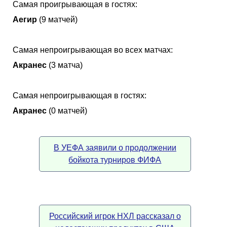
Самая проигрывающая в гостях:
Аегир
(9 матчей)
Самая непроигрывающая во всех матчах:
Акранес
(3 матча)
Самая непроигрывающая в гостях:
Акранес
(0 матчей)
В УЕФА заявили о продолжении
бойкота турниров ФИФА
Российский игрок НХЛ рассказал о