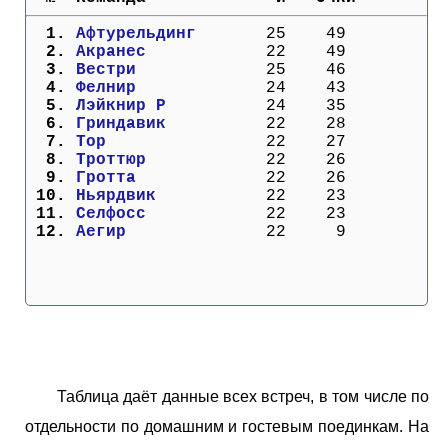
Кубок Европы (отбор)
  1. 
Афтурельдинг     
  25    49
  2. 
Акранес          
  22    49
Лига Наций
  3. 
Вестри           
  25    46
  4. 
Фелнир           
  24    43
  5. 
Лэйкнир Р        
  24    35
  6. 
Гриндавик        
  22    28
  7. 
Тор              
  22    27
  8. 
Троттюр          
  22    26
  9. 
Гротта           
  22    26
 10. 
Ньярдвик         
  22    23
 11. 
Селфосс          
  22    23
 12. 
Аегир            
  22     9
Таблица даёт данные всех встреч, в том числе по
отдельности по домашним и гостевым поединкам. На