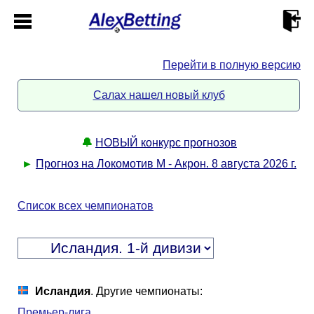
Перейти в полную версию
Главная
Салах нашел новый клуб
Кабинет
🔔
НОВЫЙ конкурс прогнозов
Контакты
►
Прогноз на Локомотив М - Акрон. 8 августа 2026 г.
Новости спорта
Список всех чемпионатов
Всё о сайте
►
Прогнозы
Описание
►
Исландия
. Другие чемпионаты:
Премьер-лига