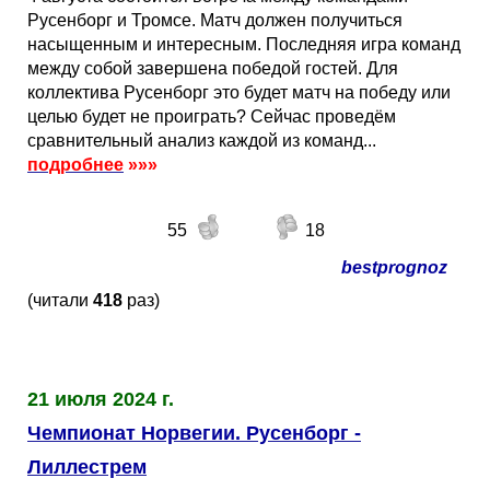
Русенборг и Тромсе. Матч должен получиться
насыщенным и интересным. Последняя игра команд
между собой завершена победой гостей. Для
коллектива Русенборг это будет матч на победу или
целью будет не проиграть? Сейчас проведём
сравнительный анализ каждой из команд...
подробнее
»»»
55
18
bestprognoz
(читали
418
раз)
21 июля 2024 г.
Чемпионат Норвегии. Русенборг -
Лиллестрем