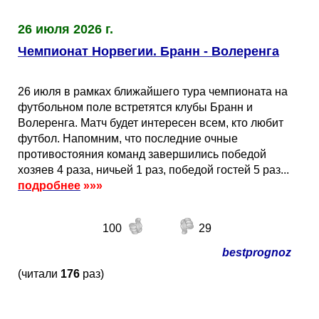
Кубок Европы (отбор)
26 июля 2026 г.
Лига Наций
Чемпионат Норвегии. Бранн - Волеренга
26 июля в рамках ближайшего тура чемпионата на
футбольном поле встретятся клубы Бранн и
Волеренга. Матч будет интересен всем, кто любит
футбол. Напомним, что последние очные
противостояния команд завершились победой
хозяев 4 раза, ничьей 1 раз, победой гостей 5 раз...
подробнее
»»»
100
29
bestprognoz
(читали
176
раз)