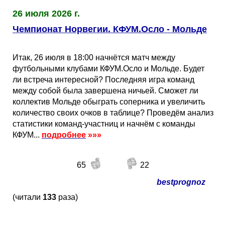
26 июля 2026 г.
Чемпионат Норвегии. КФУМ.Осло - Мольде
Итак, 26 июля в 18:00 начнётся матч между
футбольными клубами КФУМ.Осло и Мольде. Будет
ли встреча интересной? Последняя игра команд
между собой была завершена ничьей. Сможет ли
коллектив Мольде обыграть соперника и увеличить
количество своих очков в таблице? Проведём анализ
статистики команд-участниц и начнём с команды
КФУМ...
подробнее
»»»
65
22
bestprognoz
(читали
133
раза)