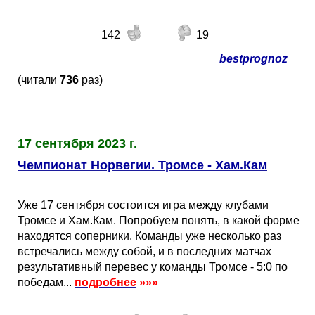
142
19
bestprognoz
(читали
736
раз)
17 сентября 2023 г.
Чемпионат Норвегии. Тромсе - Хам.Кам
Уже 17 сентября состоится игра между клубами
Тромсе и Хам.Кам. Попробуем понять, в какой форме
находятся соперники. Команды уже несколько раз
встречались между собой, и в последних матчах
результативный перевес у команды Тромсе - 5:0 по
победам...
подробнее
»»»