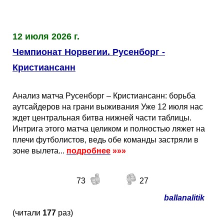
12 июля 2026 г.
Чемпионат Норвегии. Русенборг -
Кристиансанн
Анализ матча Русенборг – Кристиансанн: борьба
аутсайдеров на грани выживания Уже 12 июля нас
ждет центральная битва нижней части таблицы.
Интрига этого матча целиком и полностью ляжет на
плечи футболистов, ведь обе команды застряли в
зоне вылета...
подробнее
»»»
73
27
ballanalitik
(читали
177
раз)