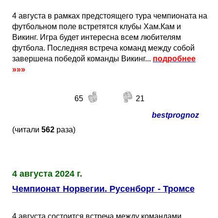
4 августа в рамках предстоящего тура чемпионата на
футбольном поле встретятся клубы Хам.Кам и
Викинг. Игра будет интересна всем любителям
футбола. Последняя встреча команд между собой
завершена победой команды Викинг...
подробнее
»»»
65
21
bestprognoz
(читали
562
раза)
4 августа 2024 г.
Чемпионат Норвегии. Русенборг - Тромсе
4 августа состоится встреча между командами