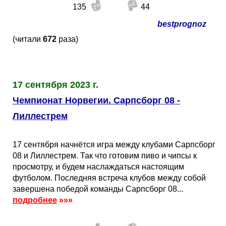
135
44
bestprognoz
(читали
672
раза)
17 сентября 2023 г.
Чемпионат Норвегии. Сарпсборг 08 -
Лиллестрем
17 сентября начнётся игра между клубами Сарпсборг
08 и Лиллестрем. Так что готовим пиво и чипсы к
просмотру, и будем наслаждаться настоящим
футболом. Последняя встреча клубов между собой
завершена победой команды Сарпсборг 08...
подробнее
»»»