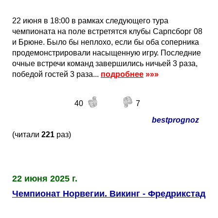
22 июня в 18:00 в рамках следующего тура
чемпионата на поле встретятся клубы Сарпсборг 08
и Брюне. Было бы неплохо, если бы оба соперника
продемонстрировали насыщенную игру. Последние
очные встречи команд завершились ничьей 3 раза,
победой гостей 3 раза...
подробнее
»»»
40
7
bestprognoz
(читали
221
раз)
22 июня 2025 г.
Чемпионат Норвегии. Викинг - Фредрикстад