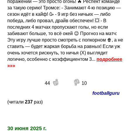
поражений — это просто огонь! 🔥 Респект команде
за такую серию! Тромсе: - Занимают 4-ю позицию —
сезон идёт в кайф! 🥳 - 9 игр без ничьих — либо
победа, либо провал, драйв обеспечен! 💥 - В
последних 4 матчах пропускают голы, но если
забивают больше, то всё окей 😉 Прогноз на матч:
Эту игру лучше просто смотреть с попкорном 🍿, а не
ставить — будет жаркая борьба на равных! Если уж
очень хочется рискнуть, то ничья (X) выглядит
логично, особенно с коэффициентом 3...
подробнее
»»»
44
10
footballguru
(читали
237
раз)
30 июня 2025 г.