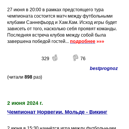
27 июня в 20:00 в рамках предстоящего тура
чемпионата состоится матч между футбольными
клубами Саннефьорд и Хам.Кам. Исход игры будет
зависеть от того, насколько себя проявят команды.
Последняя встреча клубов между собой была
завершена победой гостей...
подробнее
»»»
329
76
bestprognoz
(читали
898
раз)
2 июня 2024 г.
Чемпионат Норвегии. Мольде - Викинг
2 июня в 15:30 начнётся игра между футбольными