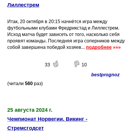
Лиллестрем
Итак, 20 октября в 20:15 начнётся игра между
футбольными клубами Фредрикстад и Лиллестрем.
Исход матча будет зависеть от того, насколько себя
проявят команды. Последняя игра соперников между
собой завершена победой хозяев...
подробнее
»»»
33
10
bestprognoz
(читали
560
раз)
25 августа 2024 г.
Чемпионат Норвегии. Викинг -
Стремсгодсет