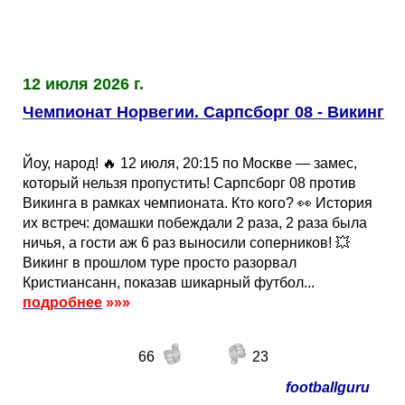
12 июля 2026 г.
Чемпионат Норвегии. Сарпсборг 08 - Викинг
Йоу, народ! 🔥 12 июля, 20:15 по Москве — замес,
который нельзя пропустить! Сарпсборг 08 против
Викинга в рамках чемпионата. Кто кого? 👀 История
их встреч: домашки побеждали 2 раза, 2 раза была
ничья, а гости аж 6 раз выносили соперников! 💥
Викинг в прошлом туре просто разорвал
Кристиансанн, показав шикарный футбол...
подробнее
»»»
66
23
footballguru