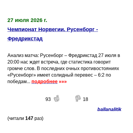
Таблицы
Ответы на вопросы
Бесплатные
►
Еврокубки
Отзывы
Платные
Чемпионатов
►
27 июля 2026 г.
Чемпионат Норвегии. Русенборг -
Инструменты
Новости
Статистика
Серии
Лига Чемпионов
►
Фредрикстад
Telegram Bot
Партнёрка
Лига Европы
Поиск команд
Анализ матча: Русенборг – Фредрикстад 27 июля в
20:00 нас ждет встреча, где статистика говорит
Вакансии
Лига Конференций
Расчёт системы
громче слов. В последних очных противостояниях
«Русенборг» имеет солидный перевес – 6:2 по
победам...
подробнее
»»»
Реклама
Чемпионат Мира
На что ставят?
93
18
RSS
Чемпионат Европы
Telegram Bot
ballanalitik
(читали
147
раз)
Контакты
Кубок Мира (отбор)