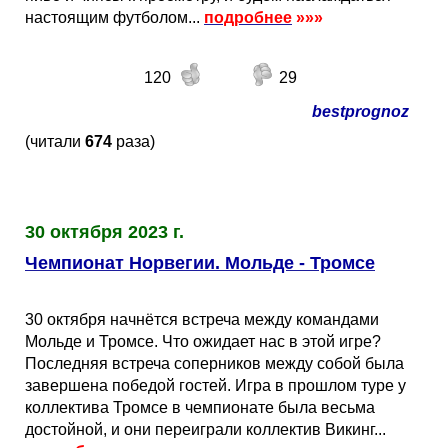
настоящим футболом...
подробнее
»»»
120
29
bestprognoz
(читали
674
раза)
30 октября 2023 г.
Чемпионат Норвегии. Мольде - Тромсе
30 октября начнётся встреча между командами
Мольде и Тромсе. Что ожидает нас в этой игре?
Последняя встреча соперников между собой была
завершена победой гостей. Игра в прошлом туре у
коллектива Тромсе в чемпионате была весьма
достойной, и они переиграли коллектив Викинг...