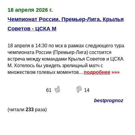
Кубок Европы (отбор)
18 апреля 2026 г.
Чемпионат России. Премьер-Лига. Крылья
Лига Наций
Советов - ЦСКА М
18 апреля в 14:30 по мск в рамках следующего тура
чемпионата России (Премьер-Лига) состоится
встреча между командами Крылья Советов и ЦСКА
М. Хотелось бы увидеть зрелищный матч с
множеством голевых моментов...
подробнее
»»»
61
14
bestprognoz
(читали
233
раза)