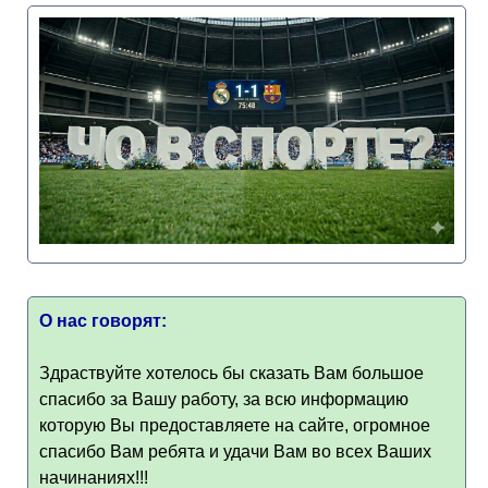
О нас говорят:
Здраствуйте хотелось бы сказать Вам большое
спасибо за Вашу работу, за всю информацию
которую Вы предоставляете на сайте, огромное
спасибо Вам ребята и удачи Вам во всех Ваших
начинаниях!!!