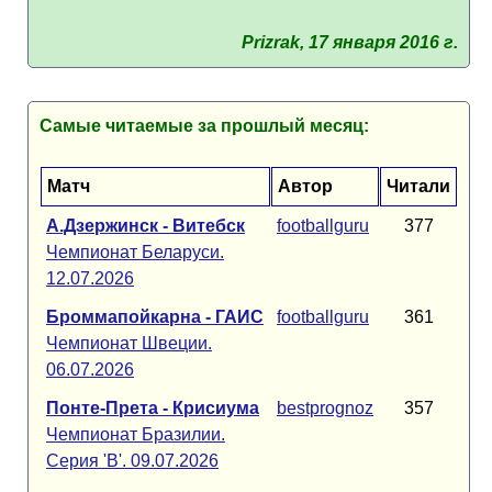
Prizrak, 17 января 2016 г.
Самые читаемые за прошлый месяц:
Матч
Автор
Читали
А.Дзержинск - Витебск
footballguru
377
Чемпионат Беларуси.
12.07.2026
Броммапойкарна - ГАИС
footballguru
361
Чемпионат Швеции.
06.07.2026
Понте-Прета - Крисиума
bestprognoz
357
Чемпионат Бразилии.
Серия 'B'. 09.07.2026