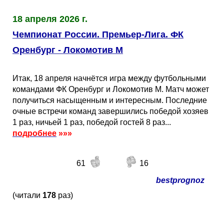
Таблицы
Ответы на вопросы
Бесплатные
►
18 апреля 2026 г.
Еврокубки
Отзывы
Платные
Чемпионатов
►
Чемпионат России. Премьер-Лига. ФК
Оренбург - Локомотив М
Инструменты
Новости
Статистика
Серии
Лига Чемпионов
►
Итак, 18 апреля начнётся игра между футбольными
Telegram Bot
Партнёрка
Лига Европы
Поиск команд
командами ФК Оренбург и Локомотив М. Матч может
получиться насыщенным и интересным. Последние
очные встречи команд завершились победой хозяев
Вакансии
Лига Конференций
Расчёт системы
1 раз, ничьей 1 раз, победой гостей 8 раз...
подробнее
»»»
Реклама
Чемпионат Мира
На что ставят?
61
16
RSS
Чемпионат Европы
Telegram Bot
bestprognoz
(читали
178
раз)
Контакты
Кубок Мира (отбор)