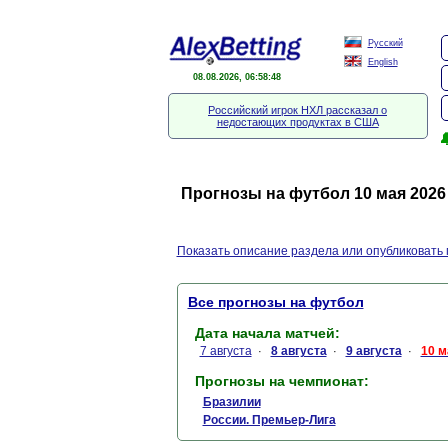
Русский
English
08.08.2026, 06:58:48
Российский игрок НХЛ рассказал о
недостающих продуктах в США

Прогнозы на футбол 10 мая 2026
Показать описание раздела или опубликовать 
Все прогнозы на футбол
Дата начала матчей:
7 августа
8 августа
9 августа
10 м
·
·
·
Прогнозы на чемпионат:
Бразилии
России. Премьер-Лига