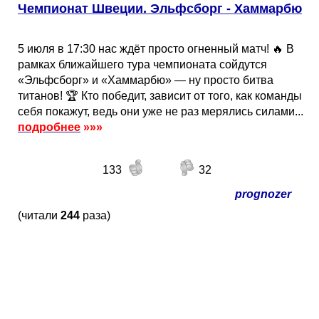
Чемпионат Швеции. Эльфсборг - Хаммарбю
Кубок Европы (отбор)
Лига Наций
5 июля в 17:30 нас ждёт просто огненный матч! 🔥 В
рамках ближайшего тура чемпионата сойдутся
«Эльфсборг» и «Хаммарбю» — ну просто битва
титанов! 🏆 Кто победит, зависит от того, как команды
себя покажут, ведь они уже не раз мерялись силами...
подробнее
»»»
133
32
prognozer
(читали
244
раза)