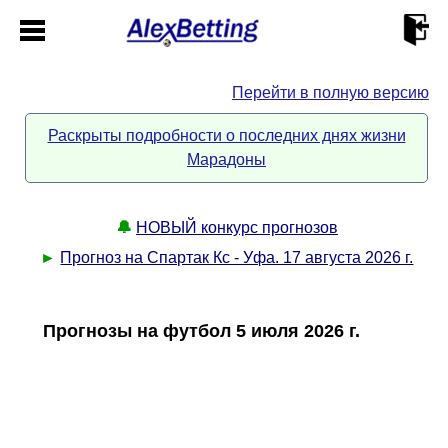
Перейти в полную версию
Главная
Раскрыты подробности о последних днях жизни
Марадоны
Кабинет
Контакты
🔔
НОВЫЙ конкурс прогнозов
►
Прогноз на Спартак Кс - Уфа. 17 августа 2026 г.
Новости спорта
Прогнозы на футбол 5 июля 2026 г.
Всё о сайте
►
Прогнозы
Описание
►