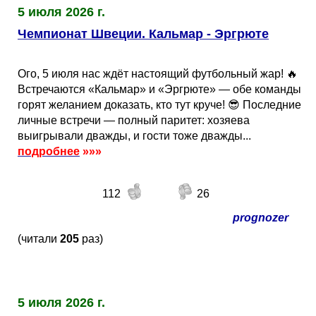
Таблицы
Ответы на вопросы
Бесплатные
►
5 июля 2026 г.
Чемпионат Швеции. Кальмар - Эргрюте
Еврокубки
Отзывы
Платные
Чемпионатов
►
Ого, 5 июля нас ждёт настоящий футбольный жар! 🔥
Инструменты
Новости
Статистика
Серии
Лига Чемпионов
►
Встречаются «Кальмар» и «Эргрюте» — обе команды
горят желанием доказать, кто тут круче! 😎 Последние
личные встречи — полный паритет: хозяева
Telegram Bot
Партнёрка
Лига Европы
Поиск команд
выигрывали дважды, и гости тоже дважды...
подробнее
»»»
Вакансии
Лига Конференций
Расчёт системы
112
26
Реклама
Чемпионат Мира
На что ставят?
prognozer
(читали
205
раз)
RSS
Чемпионат Европы
Telegram Bot
Контакты
Кубок Мира (отбор)
5 июля 2026 г.