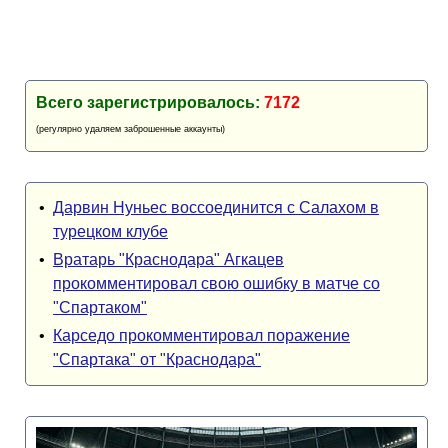
Всего зарегистрировалось:
7172
(регулярно удаляем заброшенные аккаунты)
•
Дарвин Нуньес воссоединится с Салахом в
турецком клубе
•
Вратарь "Краснодара" Агкацев
прокомментировал свою ошибку в матче со
"Спартаком"
•
Карседо прокомментировал поражение
"Спартака" от "Краснодара"