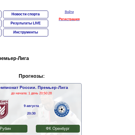
Войти
Новости спорта
Регистрация
Результаты LIVE
Инструменты
ремьер-Лига
Прогнозы:
мпионат России. Премьер-Лига
до начала:
1 день 20:50:28
9 августа
20:30
Рубин
ФК Оренбург