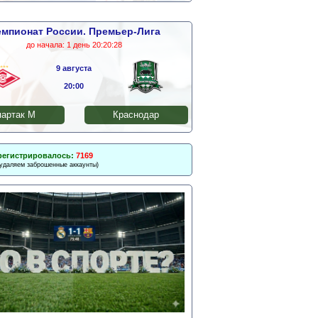
мпионат России. Премьер-Лига
до начала:
1 день 20:20:28
9 августа
20:00
артак М
Краснодар
регистрировалось:
7169
 удаляем заброшенные аккаунты)