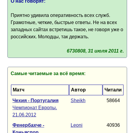
О нас говорят:
Приятно удивила оперативность всех служб.
Грамотные, четкие, быстрые ответы. Не на всех
западных сайтах встретишь такое, не говоря уже о
российских. Молодцы, так держать.
6730808, 31 июля 2011 г.
Самые читаемые за всё время:
Матч
Автор
Читали
Чехия - Португалия
Sheikh
58664
Чемпионат Европы.
21.06.2012
Фенербахче -
Leoni
40936
Коньяспор