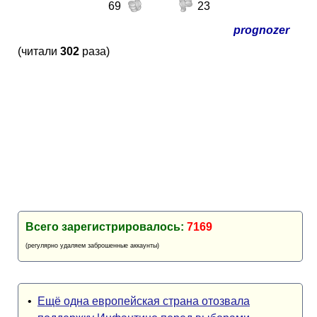
69
23
Кубок Европы (отбор)
prognozer
Лига Наций
(читали
302
раза)
Всего зарегистрировалось:
7169
(регулярно удаляем заброшенные аккаунты)
•
Ещё одна европейская страна отозвала