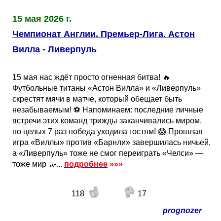
Таблицы
Ответы на вопросы
Бесплатные
►
15 мая 2026 г.
Еврокубки
Отзывы
Платные
Чемпионатов
►
Чемпионат Англии. Премьер-Лига. Астон
Вилла - Ливерпуль
Инструменты
Новости
Статистика
Серии
Лига Чемпионов
►
15 мая нас ждёт просто огненная битва! 🔥
Telegram Bot
Партнёрка
Лига Европы
Поиск команд
Футбольные титаны «Астон Вилла» и «Ливерпуль»
скрестят мячи в матче, который обещает быть
незабываемым! ⚽️ Напоминаем: последние личные
Вакансии
Лига Конференций
Расчёт системы
встречи этих команд трижды заканчивались миром,
но целых 7 раз победа уходила гостям! 😱 Прошлая
Реклама
Чемпионат Мира
На что ставят?
игра «Виллы» против «Барнли» завершилась ничьей,
а «Ливерпуль» тоже не смог переиграть «Челси» —
тоже мир 🤝...
подробнее
»»»
RSS
Чемпионат Европы
Telegram Bot
118
17
Контакты
Кубок Мира (отбор)
prognozer