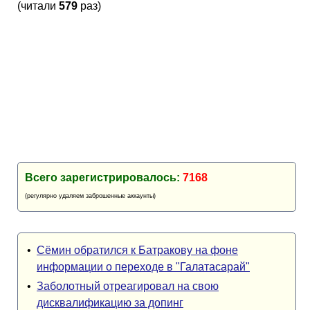
(читали
579
раз)
Кубок Европы (отбор)
Лига Наций
Всего зарегистрировалось:
7168
(регулярно удаляем заброшенные аккаунты)
•
Сёмин обратился к Батракову на фоне
информации о переходе в "Галатасарай"
•
Заболотный отреагировал на свою
дисквалификацию за допинг