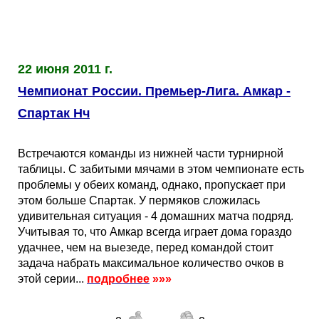
Кубок Европы (отбор)
Лига Наций
22 июня 2011 г.
Чемпионат России. Премьер-Лига. Амкар -
Спартак Нч
Встречаются команды из нижней части турнирной
таблицы. С забитыми мячами в этом чемпионате есть
проблемы у обеих команд, однако, пропускает при
этом больше Спартак. У пермяков сложилась
удивительная ситуация - 4 домашних матча подряд.
Учитывая то, что Амкар всегда играет дома гораздо
удачнее, чем на выезеде, перед командой стоит
задача набрать максимальное количество очков в
этой серии...
подробнее
»»»