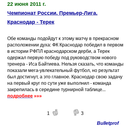
Таблицы
Ответы на вопросы
Бесплатные
►
22 июня 2011 г.
Чемпионат России. Премьер-Лига.
Еврокубки
Отзывы
Платные
Чемпионатов
►
Краснодар - Терек
Инструменты
Новости
Статистика
Серии
Лига Чемпионов
►
Обе команды подойдут к этому матчу в прекрасном
расположении духа: ФК Краснодар победил в первом
Telegram Bot
Партнёрка
Лига Европы
Поиск команд
в истории РФПЛ краснодарском дерби, а Терек
одержал первую победу под руководством нового
тренера - Иса Байтиева. Нельзя сказать, что команды
Вакансии
Лига Конференций
Расчёт системы
показали мега-увлекательный футбол, но результат
был достигнут, а это главное. Краснодар свою задачу
на первый круг по сути уже выполнил - команда
Реклама
Чемпионат Мира
На что ставят?
закрепилась в середине турнирной таблице...
подробнее
»»»
RSS
Чемпионат Европы
Telegram Bot
1
3
Контакты
Кубок Мира (отбор)
Bulletprof