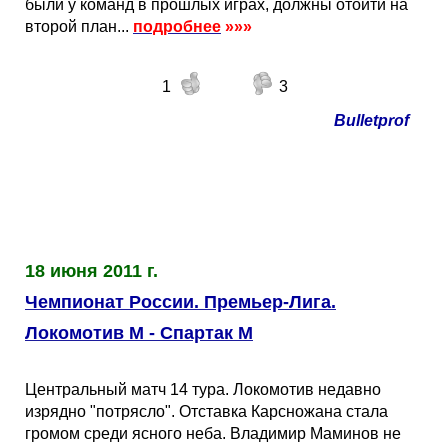
были у команд в прошлых играх, должны отойти на
второй план...
подробнее
»»»
1
3
Bulletprof
18 июня 2011 г.
Чемпионат России. Премьер-Лига.
Локомотив М - Спартак М
Центральный матч 14 тура. Локомотив недавно
изрядно "потрясло". Отставка Карсножана стала
громом среди ясного неба. Владимир Маминов не