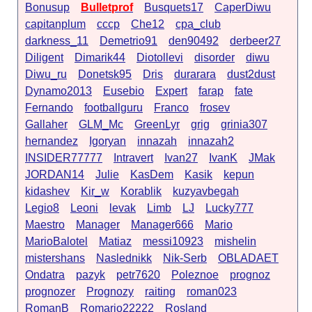
Bonusup
Bulletprof
Busquets17
CaperDiwu
capitanplum
cccp
Che12
cpa_club
darkness_11
Demetrio91
den90492
derbeer27
Diligent
Dimarik44
Diotollevi
disorder
diwu
Diwu_ru
Donetsk95
Dris
durarara
dust2dust
Dynamo2013
Eusebio
Expert
farap
fate
Fernando
footballguru
Franco
frosev
Gallaher
GLM_Mc
GreenLyr
grig
grinia307
hernandez
Igoryan
innazah
innazah2
INSIDER77777
Intravert
Ivan27
IvanK
JMak
JORDAN14
Julie
KasDem
Kasik
kepun
kidashev
Kir_w
Korablik
kuzyavbegah
Legio8
Leoni
levak
Limb
LJ
Lucky777
Maestro
Manager
Manager666
Mario
MarioBalotel
Matiaz
messi10923
mishelin
mistershans
Naslednikk
Nik-Serb
OBLADAET
Ondatra
pazyk
petr7620
Poleznoe
prognoz
prognozer
Prognozy
raiting
roman023
RomanB
Romario22222
Rosland