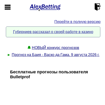
Перейти в полную версию
Главная
Губерниев рассказал о своей работе в казино
Кабинет
🔔
НОВЫЙ конкурс прогнозов
Контакты
►
Прогноз на Баия - Васко да Гама. 9 августа 2026 г.
Новости спорта
Бесплатные прогнозы пользователя
Bulletprof
Всё о сайте
►
Прогнозы
Описание
►