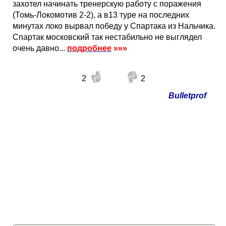
захотел начинать тренерскую работу с поражения
(Томь-Локомотив 2-2), а в13 туре на последних
минутах локо вырвал победу у Спартака из Нальчика.
Спартак московский так нестабильно не выглядел
очень давно...
подробнее
»»»
2
2
Bulletprof