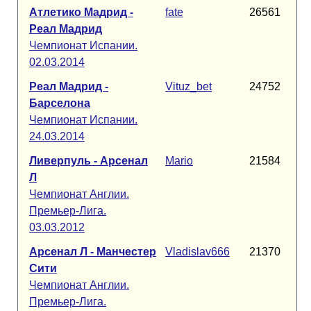
Атлетико Мадрид -
fate
26561
Реал Мадрид
Чемпионат Испании.
02.03.2014
Реал Мадрид -
Vituz_bet
24752
Барселона
Чемпионат Испании.
24.03.2014
Ливерпуль - Арсенал
Mario
21584
Л
Чемпионат Англии.
Премьер-Лига.
03.03.2012
Арсенал Л - Манчестер
Vladislav666
21370
Сити
Чемпионат Англии.
Премьер-Лига.