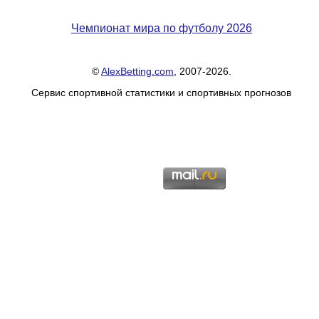
Таблицы
Ответы на вопросы
Бесплатные
►
Чемпионат мира по футболу 2026
Еврокубки
Отзывы
Платные
Чемпионатов
►
©
AlexBetting.com
, 2007-2026.
Инструменты
Новости
Статистика
Серии
Лига Чемпионов
►
Сервис спортивной статистики и спортивных прогнозов
Telegram Bot
Партнёрка
Лига Европы
Поиск команд
Вакансии
Лига Конференций
Расчёт системы
Реклама
Чемпионат Мира
На что ставят?
RSS
Чемпионат Европы
Telegram Bot
Контакты
Кубок Мира (отбор)