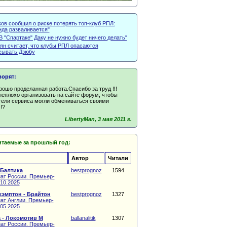
ов сообщил о риске потерять топ-клуб РПЛ:
нда разваливается"
В "Спартаке" Даку не нужно будет ничего делать"
ян считает, что клубы РПЛ опасаются
сывать Дзюбу
ворят:
ошо проделанная работа.Спасибо за труд !!!
неплохо организовать на сайте форум, чтобы
тели сервиса могли обмениваться своими
!?
LibertyMan, 3 мая 2011 г.
таемые за прошлый год:
Автор
Читали
 Балтика
bestprognoz
1594
ат России. Премьер-
.10.2025
эмптон - Брайтон
bestprognoz
1327
ат Англии. Премьер-
.05.2025
 - Локомотив М
ballanalitik
1307
ат России. Премьер-