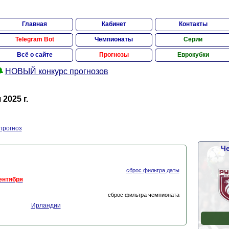
Главная
Кабинет
Контакты
Telegram Bot
Чемпионаты
Серии
Всё о сайте
Прогнозы
Еврокубки

НОВЫЙ конкурс прогнозов
2025 г.
прогноз
Че
сброс фильтра даты
ентября
сброс фильтра чемпионата
Ирландии