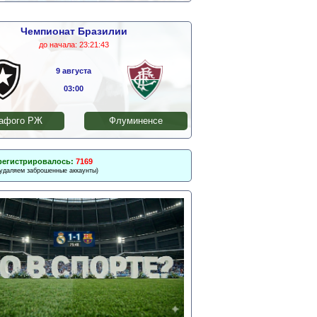
Чемпионат Бразилии
до начала:
23:21:43
9 августа
03:00
афого РЖ
Флуминенсе
регистрировалось:
7169
 удаляем заброшенные аккаунты)