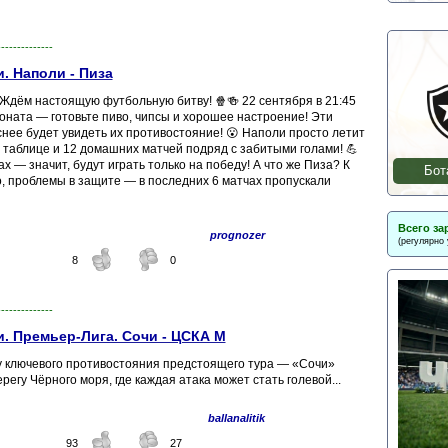
--------------
. Наполи - Пиза
м настоящую футбольную битву! 🍿🍻 22 сентября в 21:45
оната — готовьте пиво, чипсы и хорошее настроение! Эти
нее будет увидеть их противостояние! 😮 Наполи просто летит
 в таблице и 12 домашних матчей подряд с забитыми голами! 💪
ах — значит, будут играть только на победу! А что же Пиза? К
Бот
о, проблемы в защите — в последних 6 матчах пропускали
Всего за
prognozer
(регулярно
8
0
--------------
. Премьер-Лига. Сочи - ЦСКА М
ру ключевого противостояния предстоящего тура — «Сочи»
егу Чёрного моря, где каждая атака может стать голевой...
ballanalitik
93
27