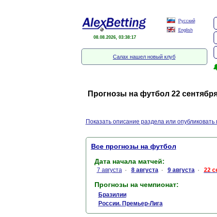
Русский
English
08.08.2026, 03:38:17
Салах нашел новый клуб

Прогнозы на футбол 22 сентября 
Показать описание раздела или опубликовать 
Все прогнозы на футбол
Дата начала матчей:
7 августа
8 августа
9 августа
22 с
·
·
·
Прогнозы на чемпионат:
Бразилии
России. Премьер-Лига