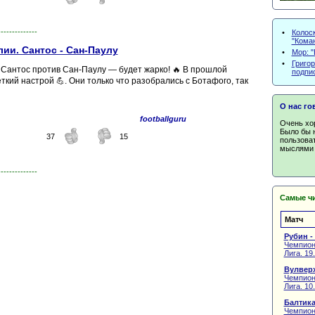
--------------
•
Колоск
"Кома
ии. Сантос - Сан-Паулу
•
Мор: "
•
Григор
 Сантос против Сан-Паулу — будет жарко! 🔥 В прошлой
подпи
ткий настрой 💪. Они только что разобрались с Ботафого, так
О нас го
footballguru
Очень хор
Было бы 
37
15
пользова
мыслями 
--------------
Самые чи
Матч
Рубин -
Чемпион
Лига. 19
Вулверх
Чемпион
Лига. 10
Балтика
Чемпион