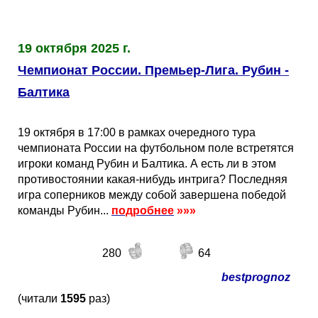
Таблицы
Ответы на вопросы
Бесплатные
►
Еврокубки
Отзывы
Платные
Чемпионатов
►
19 октября 2025 г.
Чемпионат России. Премьер-Лига. Рубин -
Инструменты
Новости
Статистика
Серии
Лига Чемпионов
►
Балтика
Telegram Bot
Партнёрка
Лига Европы
Поиск команд
19 октября в 17:00 в рамках очередного тура
чемпионата России на футбольном поле встретятся
Вакансии
Лига Конференций
Расчёт системы
игроки команд Рубин и Балтика. А есть ли в этом
противостоянии какая-нибудь интрига? Последняя
игра соперников между собой завершена победой
Реклама
Чемпионат Мира
На что ставят?
команды Рубин...
подробнее
»»»
RSS
Чемпионат Европы
Telegram Bot
280
64
bestprognoz
Контакты
Кубок Мира (отбор)
(читали
1595
раз)