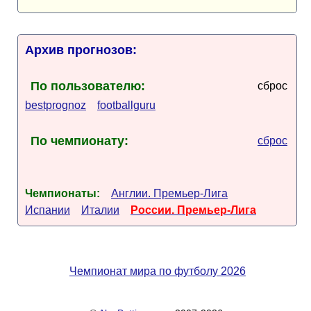
Архив прогнозов:
По пользователю:
сброс
bestprognoz
footballguru
По чемпионату:
сброс
Чемпионаты:
Англии. Премьер-Лига
Испании
Италии
России. Премьер-Лига
Чемпионат мира по футболу 2026