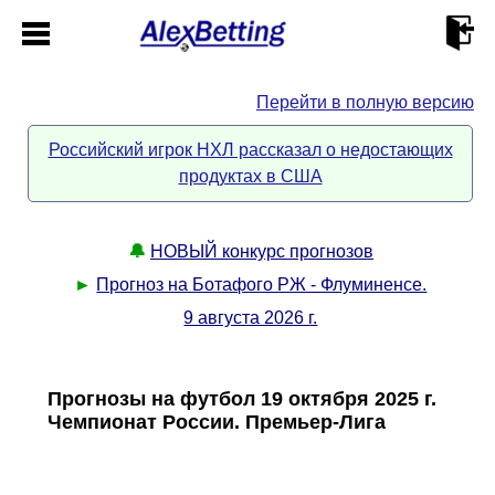
Перейти в полную версию
Главная
Российский игрок НХЛ рассказал о недостающих
продуктах в США
Кабинет
Контакты
🔔
НОВЫЙ конкурс прогнозов
►
Прогноз на Ботафого РЖ - Флуминенсе.
Новости спорта
9 августа 2026 г.
Всё о сайте
►
Прогнозы на футбол 19 октября 2025 г.
Чемпионат России. Премьер-Лига
Прогнозы
Описание
►