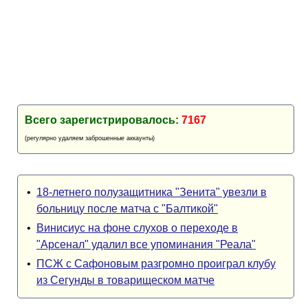
Всего зарегистрировалось:
7167
(регулярно удаляем заброшенные аккаунты)
•
18-летнего полузащитника "Зенита" увезли в
больницу после матча с "Балтикой"
•
Винисиус на фоне слухов о переходе в
"Арсенал" удалил все упоминания "Реала"
•
ПСЖ с Сафоновым разгромно проиграл клубу
из Сегунды в товарищеском матче