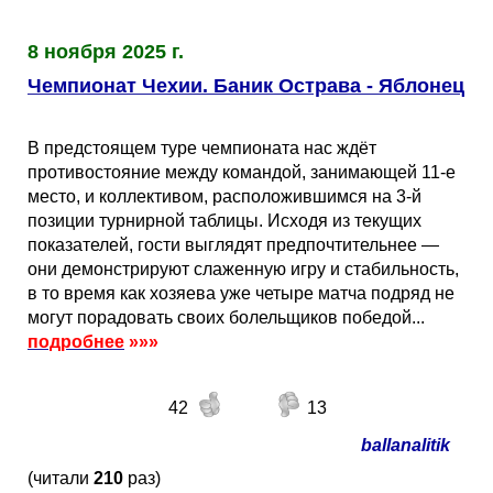
Таблицы
Ответы на вопросы
Бесплатные
►
8 ноября 2025 г.
Еврокубки
Отзывы
Платные
Чемпионатов
►
Чемпионат Чехии. Баник Острава - Яблонец
Инструменты
Новости
Статистика
Серии
Лига Чемпионов
►
В предстоящем туре чемпионата нас ждёт
противостояние между командой, занимающей 11-е
Telegram Bot
Партнёрка
Лига Европы
Поиск команд
место, и коллективом, расположившимся на 3-й
позиции турнирной таблицы. Исходя из текущих
показателей, гости выглядят предпочтительнее —
Вакансии
Лига Конференций
Расчёт системы
они демонстрируют слаженную игру и стабильность,
в то время как хозяева уже четыре матча подряд не
Реклама
Чемпионат Мира
На что ставят?
могут порадовать своих болельщиков победой...
подробнее
»»»
RSS
Чемпионат Европы
Telegram Bot
42
13
Контакты
Кубок Мира (отбор)
ballanalitik
(читали
210
раз)