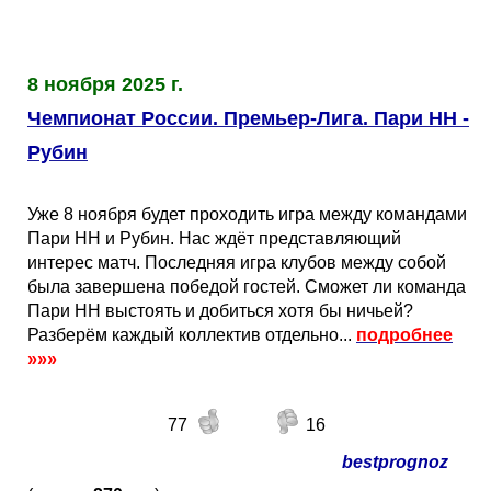
Кубок Европы (отбор)
Лига Наций
8 ноября 2025 г.
Чемпионат России. Премьер-Лига. Пари НН -
Рубин
Уже 8 ноября будет проходить игра между командами
Пари НН и Рубин. Нас ждёт представляющий
интерес матч. Последняя игра клубов между собой
была завершена победой гостей. Сможет ли команда
Пари НН выстоять и добиться хотя бы ничьей?
Разберём каждый коллектив отдельно...
подробнее
»»»
77
16
bestprognoz