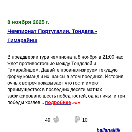
8 ноября 2025 г.
Чемпионат Португалии. Тондела -
Гимарайнш
В преддверии тура чемпионата 8 ноября в 21:00 нас
ждёт противостояние между Тонделой и
Гимарайншем. Давайте проанализируем текущую
форму команд и их шансы в этом поединке. История
очных встреч показывает, что гости имеют
преимущество: в последних десяти матчах
зафиксировано шесть побед гостей, одна ничья и три
победы хозяев...
подробнее
»»»
49
10
ballanalitik