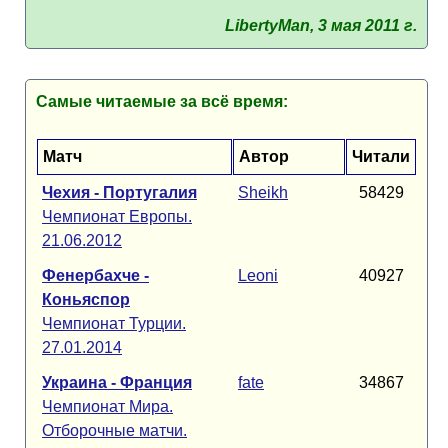
LibertyMan, 3 мая 2011 г.
Самые читаемые за всё время:
Матч
Автор
Читали
Чехия - Португалия
Sheikh
58429
Чемпионат Европы.
21.06.2012
Фенербахче -
Leoni
40927
Коньяспор
Чемпионат Турции.
27.01.2014
Украина - Франция
fate
34867
Чемпионат Мира.
Отборочные матчи.