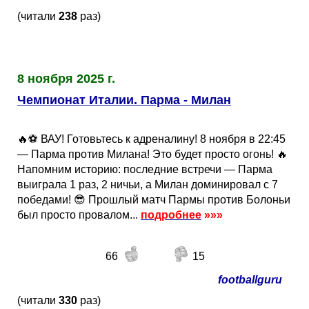
(читали
238
раз)
8 ноября 2025 г.
Чемпионат Италии. Парма - Милан
🔥⚽️ ВАУ! Готовьтесь к адреналину! 8 ноября в 22:45
— Парма против Милана! Это будет просто огонь! 🔥
Напомним историю: последние встречи — Парма
выиграла 1 раз, 2 ничьи, а Милан доминировал с 7
победами! 😎 Прошлый матч Пармы против Болоньи
был просто провалом...
подробнее
»»»
66
15
footballguru
(читали
330
раз)