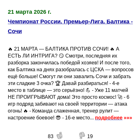
Таблицы
Ответы на вопросы
Бесплатные
►
21 марта 2026 г.
Еврокубки
Отзывы
Платные
Чемпионатов
►
Чемпионат России. Премьер-Лига. Балтика -
Сочи
Инструменты
Новости
Статистика
Серии
Лига Чемпионов
►
🔥 21 МАРТА — БАЛТИКА ПРОТИВ СОЧИ! 🔥 А
Telegram Bot
Партнёрка
Лига Европы
Поиск команд
ЕСТЬ ЛИ ИНТРИГА? 😏 Смотри, последняя их
разборка закончилась победой хозяев! И после того,
как Балтика на днях разобралась с ЦСКА — вопросов
Вакансии
Лига Конференций
Расчёт системы
ещё больше! Смогут ли они завалить Сочи и забрать
эти сладкие 3 очка? 🏆 Давай разбираться! - 4-е
Реклама
Чемпионат Мира
На что ставят?
место в таблице — это серьёзно! 💪 - Уже 11 матчей
НЕ ПРОИГРЫВАЮТ дома! Это просто космос! 🚀 - 6
игр подряд забивают на своей территории — атака
RSS
Чемпионат Европы
Telegram Bot
огонь! 🔥 - Команда слаженная, тренер рулит —
настроение боевое! 😎 - 16-е место...
подробнее
»»»
Контакты
Кубок Мира (отбор)
83
19