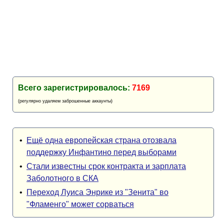
Всего зарегистрировалось:
7169
(регулярно удаляем заброшенные аккаунты)
•
Ещё одна европейская страна отозвала
поддержку Инфантино перед выборами
•
Стали известны срок контракта и зарплата
Заболотного в СКА
•
Переход Луиса Энрике из "Зенита" во
"Фламенго" может сорваться