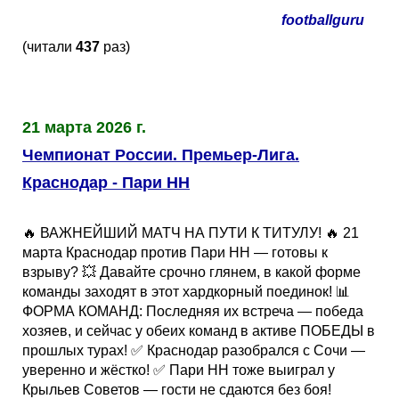
Кубок Европы (отбор)
footballguru
(читали
437
раз)
Лига Наций
21 марта 2026 г.
Чемпионат России. Премьер-Лига.
Краснодар - Пари НН
🔥 ВАЖНЕЙШИЙ МАТЧ НА ПУТИ К ТИТУЛУ! 🔥 21
марта Краснодар против Пари НН — готовы к
взрыву? 💥 Давайте срочно глянем, в какой форме
команды заходят в этот хардкорный поединок! 📊
ФОРМА КОМАНД: Последняя их встреча — победа
хозяев, и сейчас у обеих команд в активе ПОБЕДЫ в
прошлых турах! ✅ Краснодар разобрался с Сочи —
уверенно и жёстко! ✅ Пари НН тоже выиграл у
Крыльев Советов — гости не сдаются без боя!