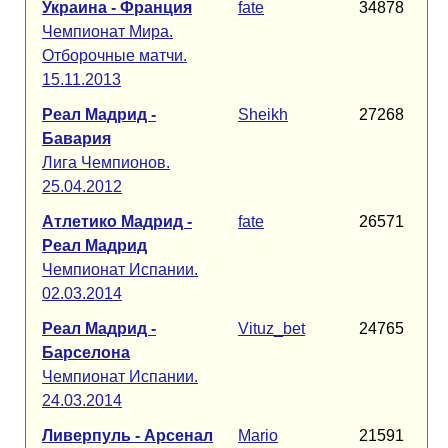
Украина - Франция
fate
34878
Чемпионат Мира.
Отборочные матчи.
15.11.2013
Реал Мадрид -
Sheikh
27268
Бавария
Лига Чемпионов.
25.04.2012
Атлетико Мадрид -
fate
26571
Реал Мадрид
Чемпионат Испании.
02.03.2014
Реал Мадрид -
Vituz_bet
24765
Барселона
Чемпионат Испании.
24.03.2014
Ливерпуль - Арсенал
Mario
21591