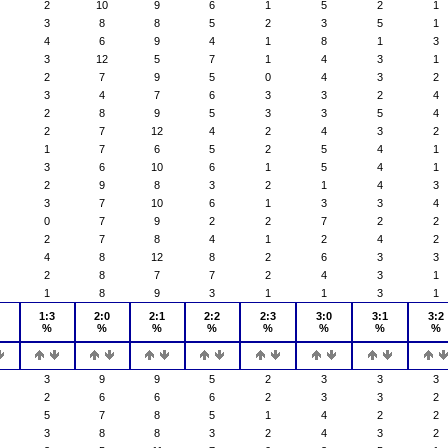
2
10
9
6
1
5
2
1
3
8
8
5
2
3
5
1
4
6
9
4
1
8
1
3
3
12
5
7
1
4
3
1
2
7
9
5
0
4
3
2
3
4
7
6
3
3
2
4
2
8
9
5
3
3
5
4
2
7
12
4
2
4
3
2
1
7
6
5
2
5
4
1
3
6
10
6
1
5
4
1
2
9
8
3
2
1
4
3
3
7
10
6
1
3
3
4
0
7
9
2
2
7
2
2
2
7
8
4
1
2
4
2
4
8
12
8
2
6
3
3
2
8
7
7
2
4
3
1
1
8
9
3
1
1
3
1
1:3
2:0
2:1
2:2
2:3
3:0
3:1
3:2
%
%
%
%
%
%
%
%
3
9
9
5
2
3
3
3
2
6
6
6
2
3
3
2
5
7
8
5
1
4
2
2
3
8
8
3
2
4
3
2