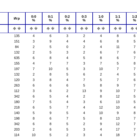
0:0
0:1
0:2
0:3
1:0
1:1
1:2
Игр
%
%
%
%
%
%
%
135
4
6
3
2
4
8
6
151
3
9
4
4
6
8
5
84
2
5
0
2
4
11
7
132
2
5
3
2
6
7
6
635
6
8
4
5
8
6
7
155
4
7
7
3
7
5
8
197
7
10
5
3
10
7
7
132
2
8
5
6
2
4
5
120
3
8
4
7
5
7
6
263
6
6
6
5
8
9
7
112
3
6
2
13
9
10
7
342
6
5
4
2
8
12
5
180
7
5
4
3
6
13
5
218
6
5
7
4
12
10
4
140
5
9
5
4
10
9
8
198
8
6
7
5
8
13
7
342
6
8
5
2
9
12
7
203
2
6
5
3
4
17
7
114
10
5
2
3
4
18
7