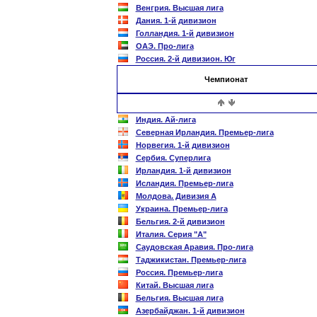
Венгрия. Высшая лига
Дания. 1-й дивизион
Голландия. 1-й дивизион
ОАЭ. Про-лига
Россия. 2-й дивизион. Юг
Чемпионат
Индия. Ай-лига
Северная Ирландия. Премьер-лига
Норвегия. 1-й дивизион
Сербия. Суперлига
Ирландия. 1-й дивизион
Исландия. Премьер-лига
Молдова. Дивизия А
Украина. Премьер-лига
Бельгия. 2-й дивизион
Италия. Серия "А"
Саудовская Аравия. Про-лига
Таджикистан. Премьер-лига
Россия. Премьер-лига
Китай. Высшая лига
Бельгия. Высшая лига
Азербайджан. 1-й дивизион