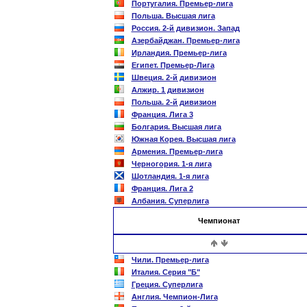
Португалия. Премьер-лига
Польша. Высшая лига
Россия. 2-й дивизион. Запад
Азербайджан. Премьер-лига
Ирландия. Премьер-лига
Египет. Премьер-Лига
Швеция. 2-й дивизион
Алжир. 1 дивизион
Польша. 2-й дивизион
Франция. Лига 3
Болгария. Высшая лига
Южная Корея. Высшая лига
Армения. Премьер-лига
Черногория. 1-я лига
Шотландия. 1-я лига
Франция. Лига 2
Албания. Суперлига
Чемпионат
Чили. Премьер-лига
Италия. Серия "Б"
Греция. Суперлига
Англия. Чемпион-Лига