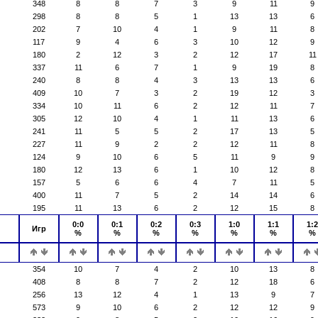
348
8
8
7
3
9
11
9
298
8
8
5
1
13
13
6
202
7
10
4
1
9
11
8
117
9
4
6
3
10
12
9
180
2
12
3
2
12
17
11
337
11
6
7
1
9
19
8
240
8
8
4
3
13
13
6
409
10
7
3
2
19
12
3
334
10
11
6
2
12
11
7
305
12
10
4
1
11
13
6
241
11
5
5
2
17
13
5
227
11
9
2
2
12
11
8
124
9
10
6
5
11
9
9
180
12
13
6
1
10
12
8
157
5
6
6
4
7
11
5
400
11
7
5
2
14
14
6
195
11
13
6
2
12
15
8
0:0
0:1
0:2
0:3
1:0
1:1
1:2
Игр
%
%
%
%
%
%
%
354
10
7
4
2
10
13
8
408
8
8
7
2
12
18
6
256
13
12
4
1
13
9
7
573
9
10
6
2
12
12
9