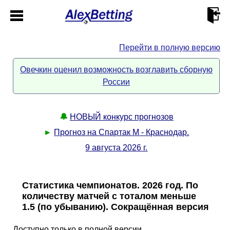
Перейти в полную версию
Главная
Овечкин оценил возможность возглавить сборную
России
Кабинет
Контакты
🔔
НОВЫЙ конкурс прогнозов
►
Прогноз на Спартак М - Краснодар.
Новости спорта
9 августа 2026 г.
Всё о сайте
►
Статистика чемпионатов. 2026 год. По
количеству матчей с тоталом меньше
Прогнозы
Описание
►
1.5 (по убыванию). Сокращённая версия
Доступно только в полной версии.