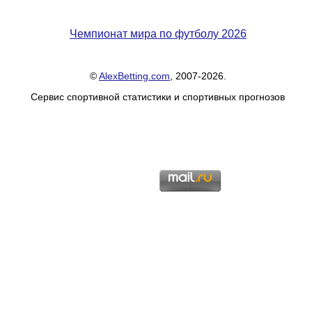
Таблицы
Ответы на вопросы
Бесплатные
►
Чемпионат мира по футболу 2026
Еврокубки
Отзывы
Платные
Чемпионатов
►
©
AlexBetting.com
, 2007-2026.
Инструменты
Новости
Статистика
Серии
Лига Чемпионов
►
Сервис спортивной статистики и спортивных прогнозов
Telegram Bot
Партнёрка
Лига Европы
Поиск команд
Вакансии
Лига Конференций
Расчёт системы
Реклама
Чемпионат Мира
На что ставят?
RSS
Чемпионат Европы
Telegram Bot
Контакты
Кубок Мира (отбор)