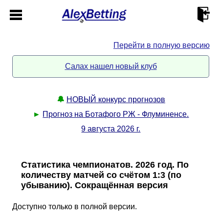
Перейти в полную версию
Главная
Салах нашел новый клуб
Кабинет
🔔
НОВЫЙ конкурс прогнозов
Контакты
►
Прогноз на Ботафого РЖ - Флуминенсе.
9 августа 2026 г.
Новости спорта
Всё о сайте
►
Статистика чемпионатов. 2026 год. По
количеству матчей со счётом 1:3 (по
убыванию). Сокращённая версия
Прогнозы
Описание
►
Доступно только в полной версии.