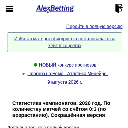
Перейти в полную версию
Главная
Избитая матерью фигуристка пожаловалась на
хейт в соцсетях
Кабинет
Контакты
🔔
НОВЫЙ конкурс прогнозов
►
Прогноз на Ремо - Атлетико Минейро.
Новости спорта
9 августа 2026 г.
Всё о сайте
►
Статистика чемпионатов. 2026 год. По
количеству матчей со счётом 0:3 (по
Прогнозы
Описание
►
возрастанию). Сокращённая версия
Доступно только в полной версии.