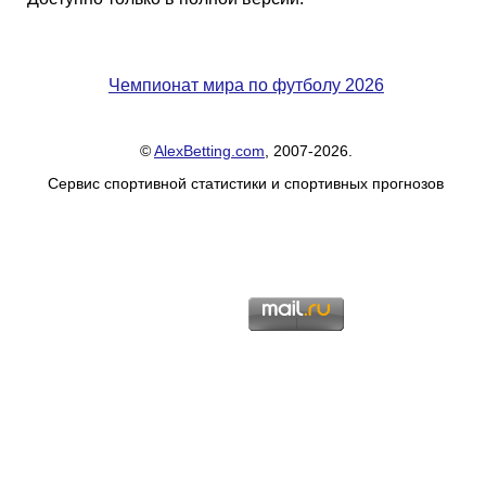
Таблицы
Ответы на вопросы
Бесплатные
►
Еврокубки
Отзывы
Платные
Чемпионатов
►
Чемпионат мира по футболу 2026
Инструменты
Новости
Статистика
Серии
Лига Чемпионов
►
©
AlexBetting.com
, 2007-2026.
Сервис спортивной статистики и спортивных прогнозов
Telegram Bot
Партнёрка
Лига Европы
Поиск команд
Вакансии
Лига Конференций
Расчёт системы
Реклама
Чемпионат Мира
На что ставят?
RSS
Чемпионат Европы
Telegram Bot
Контакты
Кубок Мира (отбор)