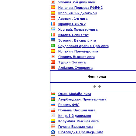
Япония. 2-й дивизион
Испания. Примера РФЕФ 2
Испания. 2-й дивизион
Австрия. 1-я лига
Франция. Лига 2
Уругвай. Премьер-лига
Италия. Серия "А"
Эстония. Высшая лига
Саудовская Аравия. Про-лига
Испания. Премьер-лига
Япония. Высшая лига
Турция. 1-я лига
Албания. Суперлига
Чемпионат
Оман. Мобайл-лига
Азербайджан. Премьер-лига
Россия. ФНЛ
Польша. Высшая лига
Кипр. 1-й дивизион
Колумбия. Высшая лига
Грузия. Высшая лига
Шотландия. Премьер-Лига