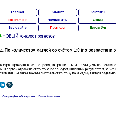
Главная
Кабинет
Контакты
Telegram Bot
Чемпионаты
Серии
Всё о сайте
Прогнозы
Еврокубки

НОВЫЙ конкурс прогнозов
д. По количеству матчей со счётом 1:0 (по возрастани
х стран проходит в разное время, то сравнительную таблицу мы представляе
цы
. В первой отражена статистика по победам, ничейным результатам, забиты
таймами. Вы также можете смотреть статистику по каждому тайму в отдельно
Сокращённый вариант
::
Полный вариант