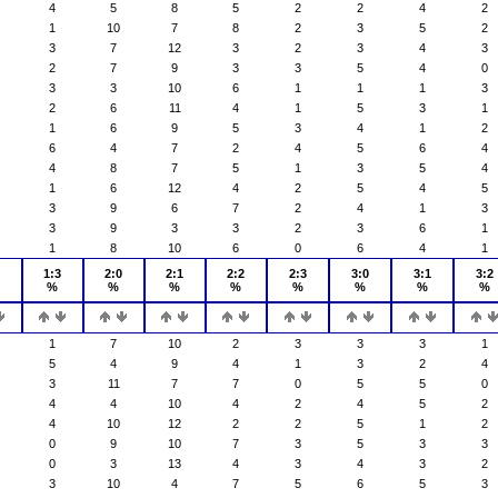
4
5
8
5
2
2
4
2
1
10
7
8
2
3
5
2
3
7
12
3
2
3
4
3
2
7
9
3
3
5
4
0
3
3
10
6
1
1
1
3
2
6
11
4
1
5
3
1
1
6
9
5
3
4
1
2
6
4
7
2
4
5
6
4
4
8
7
5
1
3
5
4
1
6
12
4
2
5
4
5
3
9
6
7
2
4
1
3
3
9
3
3
2
3
6
1
1
8
10
6
0
6
4
1
1:3
2:0
2:1
2:2
2:3
3:0
3:1
3:2
%
%
%
%
%
%
%
%
1
7
10
2
3
3
3
1
5
4
9
4
1
3
2
4
3
11
7
7
0
5
5
0
4
4
10
4
2
4
5
2
4
10
12
2
2
5
1
2
0
9
10
7
3
5
3
3
0
3
13
4
3
4
3
2
3
10
4
7
5
6
5
3