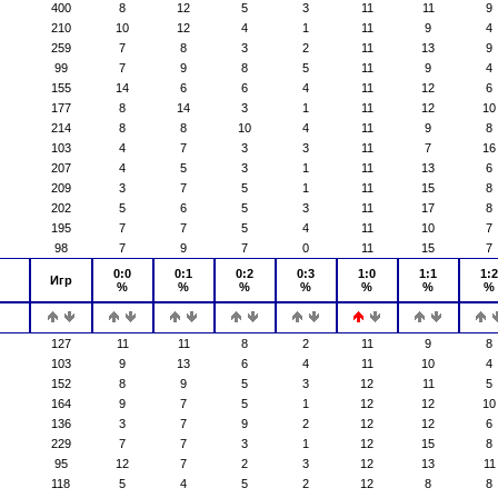
400
8
12
5
3
11
11
9
210
10
12
4
1
11
9
4
259
7
8
3
2
11
13
9
99
7
9
8
5
11
9
4
155
14
6
6
4
11
12
6
177
8
14
3
1
11
12
10
214
8
8
10
4
11
9
8
103
4
7
3
3
11
7
16
207
4
5
3
1
11
13
6
209
3
7
5
1
11
15
8
202
5
6
5
3
11
17
8
195
7
7
5
4
11
10
7
98
7
9
7
0
11
15
7
0:0
0:1
0:2
0:3
1:0
1:1
1:2
Игр
%
%
%
%
%
%
%
127
11
11
8
2
11
9
8
103
9
13
6
4
11
10
4
152
8
9
5
3
12
11
5
164
9
7
5
1
12
12
10
136
3
7
9
2
12
12
6
229
7
7
3
1
12
15
8
95
12
7
2
3
12
13
11
118
5
4
5
2
12
8
8