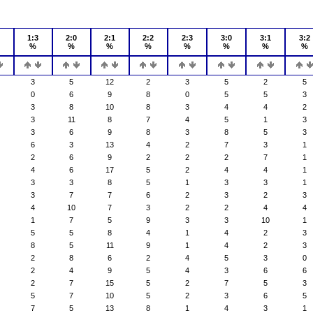
1:3
2:0
2:1
2:2
2:3
3:0
3:1
3:2
%
%
%
%
%
%
%
%
3
5
12
2
3
5
2
5
0
6
9
8
0
5
5
3
3
8
10
8
3
4
4
2
3
11
8
7
4
5
1
3
3
6
9
8
3
8
5
3
6
3
13
4
2
7
3
1
2
6
9
2
2
2
7
1
4
6
17
5
2
4
4
1
3
3
8
5
1
3
3
1
3
7
7
6
2
3
2
3
4
10
7
3
2
2
4
4
1
7
5
9
3
3
10
1
5
5
8
4
1
4
2
3
8
5
11
9
1
4
2
3
2
8
6
2
4
5
3
0
2
4
9
5
4
3
6
6
2
7
15
5
2
7
5
3
5
7
10
5
2
3
6
5
7
5
13
8
1
4
3
1