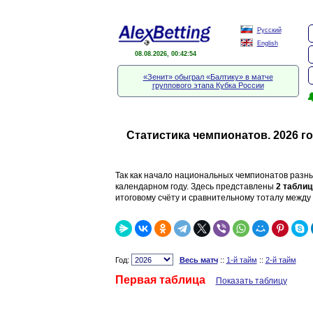
Русский
English
08.08.2026, 00:42:55
«Зенит» обыграл «Балтику» в матче
группового этапа Кубка России

Статистика чемпионатов. 2026 го
Так как начало национальных чемпионатов разны
календарном году. Здесь представлены
2 табли
итоговому счёту и сравнительному тоталу между 
Год:
Весь матч
::
1-й тайм
::
2-й тайм
Первая таблица
Показать таблицу