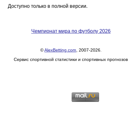
Таблицы
Ответы на вопросы
Бесплатные
►
Доступно только в полной версии.
Еврокубки
Отзывы
Платные
Чемпионатов
►
Чемпионат мира по футболу 2026
Инструменты
Новости
Статистика
Серии
Лига Чемпионов
►
©
AlexBetting.com
, 2007-2026.
Telegram Bot
Партнёрка
Лига Европы
Поиск команд
Сервис спортивной статистики и спортивных прогнозов
Вакансии
Лига Конференций
Расчёт системы
Реклама
Чемпионат Мира
На что ставят?
RSS
Чемпионат Европы
Telegram Bot
Контакты
Кубок Мира (отбор)